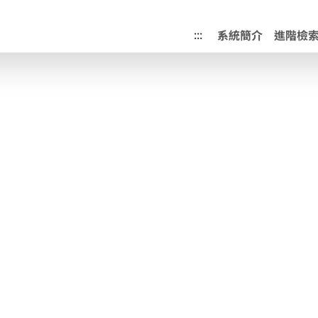
成果典藏庫
:::
系統簡介
進階檢