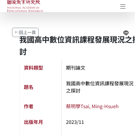
國家教育研究院-研究成果典藏庫
開
Li
回上一頁
我國高中數位資訊課程發展現況之
討
資料類型
期刊論文
我國高中數位資訊課程發展現況
題名
之探討
作者
蔡明學
Tsai, Ming-Hsueh
出版年月
2023/11