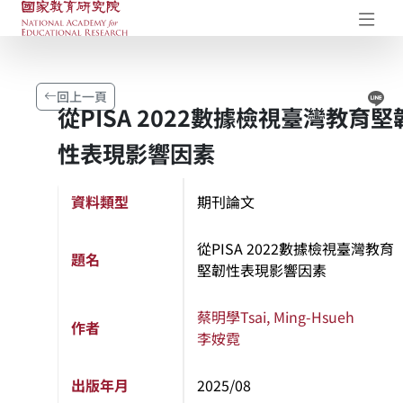
國家教育研究院-研究成果典藏庫
開
Li
回上一頁
從PISA 2022數據檢視臺灣教育堅
性表現影響因素
資料類型
期刊論文
從PISA 2022數據檢視臺灣教育
題名
堅韌性表現影響因素
蔡明學
Tsai, Ming-Hsueh
作者
李姲霓
出版年月
2025/08