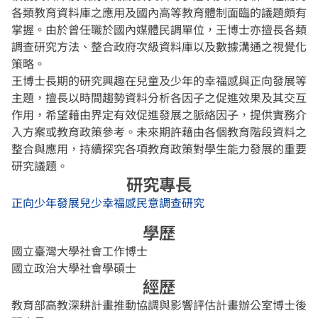
各類教育資料庫之應用及國內高等教育體制面臨的議題頗有
掌握。由於曾任職於國內媒體民調單位，王博士亦擅長各類
調查研究方法、整合政府次級資料庫以及數據溝通之視覺化
策略。
王博士長期的研究興趣在兒童及少年的幸福感與正向發展等
主題，擅長以時間趨勢資料分析各因子之促進效果及其交互
作用，希望藉由界定有效促進發展之脈絡因子，提供實務介
入方案或教育政策參考。未來期許藉由各個教育階段資料之
整合與應用，持續探究各項教育政策對學生能力發展的重要
研究議題。
研究專長
正向少年發展
兒少幸福感
民意調查研究
學歷
國立臺灣大學社會工作博士
國立政治大學社會學碩士
經歷
教育部高教深耕計畫推動協調與影響評估計畫辦公室博士後