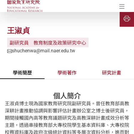
國家教育研究院-研究成果典藏庫
開
王淑貞
副研究員
教育制度及政策研究中心
shuchenwa@mail.naer.edu.tw
學術簡歷
學術著作
研究計畫
個人簡介
王淑貞博士現為國家教育研究院副研究員。曾任教育部高教
深耕計畫推動協調與影響評估計畫辦公室之博士後研究員，
期間接觸國內高等教育議題研究及高教深耕計畫成效分析等
主題，透過串接教育部大專校院學生基本資料庫、大專校院
校務資料庫及政府次級統計資料等多層次資料分析，進而對