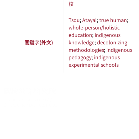
校
Tsou
;
Atayal
;
true human
;
whole-person/holistic
education
;
indigenous
關鍵字(外文)
knowledge
;
decolonizing
methodologies
;
indigenous
pedagogy
;
indigenous
experimental schools
About