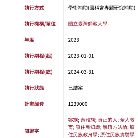
執行方式
學術補助(國科會專題研究補助)
執行機構/單位
國立臺灣師範大學
-
年度
2023
執行期程(起)
2023-01-01
執行期程(訖)
2024-03-31
執行狀態
已結案
計畫經費
1239000
鄒族
;
泰雅族
;
真正的人
;
全人教
育
;
原住民知識
;
解殖方法論
;
原
關鍵字
住民族教育學
;
原住民族實驗學