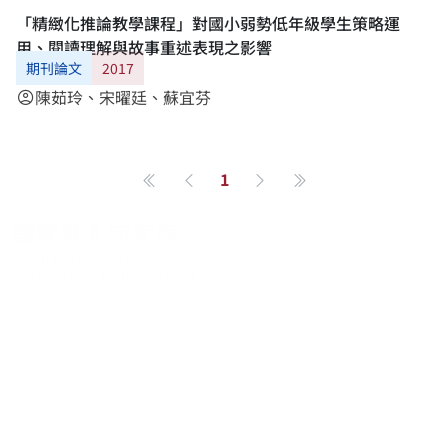
「精緻化推論教學課程」對國小弱勢低年級學生策略運
用、閱讀理解與故事重述表現之影響
期刊論文
2017
陳茹玲、宋曜廷、蘇宜芬
account_circle
1
第一頁
Previous page
Next page
最後一頁
About
About
News