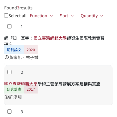
Found
3
results
Select all
Function
Sort
Quantity
1
Select
師「知」寰宇：
國
立
臺
灣
師
範
大
學
師資生國際教育實習
研究
期刊論文
2020
黃家凱、林子斌
account_circle
2
Select
國
立
臺
灣
師
範
大
學
學術主管領導發展方案建構與實施
研究計畫
2017
許添明
account_circle
3
Select