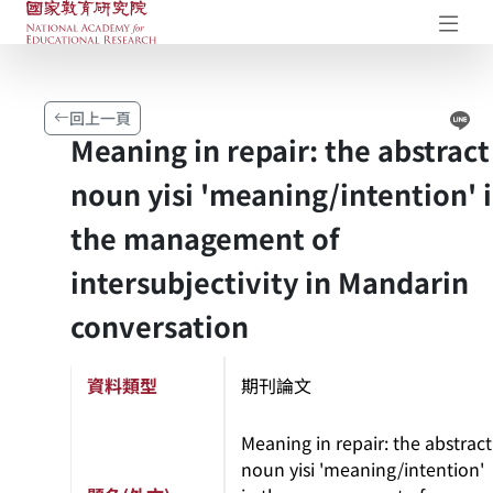
國家教育研究院-研究成果典藏庫
開
Li
回上一頁
Meaning in repair: the abstract
noun yisi 'meaning/intention' 
the management of
intersubjectivity in Mandarin
conversation
資料類型
期刊論文
Meaning in repair: the abstract
noun yisi 'meaning/intention'