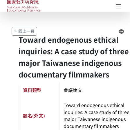
國家教育研究院-研究成果典藏庫
開
Li
回上一頁
Toward endogenous ethical
inquiries: A case study of three
major Taiwanese indigenous
documentary filmmakers
資料類型
會議論文
Toward endogenous ethical
inquiries: A case study of three
題名(外文)
major Taiwanese indigenous
documentary filmmakers