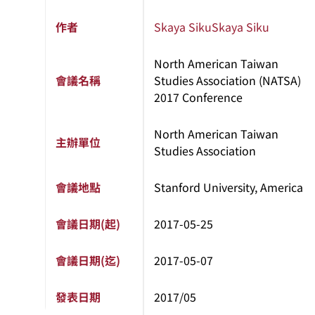
作者
Skaya Siku
Skaya Siku
North American Taiwan
會議名稱
Studies Association (NATSA)
2017 Conference
North American Taiwan
主辦單位
Studies Association
會議地點
Stanford University, America
會議日期(起)
2017-05-25
會議日期(迄)
2017-05-07
發表日期
2017/05