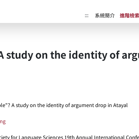
成果典藏庫
:::
系統簡介
進階檢
 A study on the identity of a
ble"? A study on the identity of argument drop in Atayal
ing
iety for Language Sciences 19th Annual International Conf