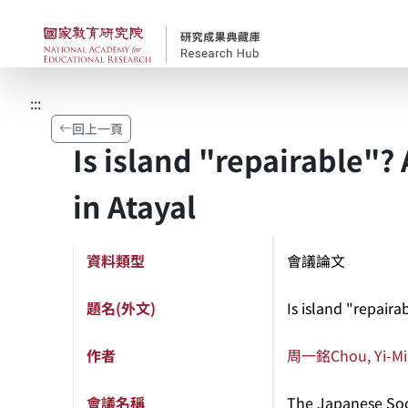
跳到主要內容
國家教育研究院-研究
:::
回上一頁
Is island "repairable"?
in Atayal
資料類型
會議論文
題名(外文)
Is island "repaira
作者
周一銘
Chou, Yi-M
會議名稱
The Japanese Soc