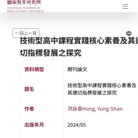
國家教育研究院-研究成果典藏庫
開
Li
回上一頁
技術型高中課程實踐核心素養及其
切指標發展之探究
資料類型
期刊論文
技術型高中課程實踐核心素養及
題名
其適切指標發展之探究
作者
洪詠善
Hung, Yung-Shan
出版年月
2024/05