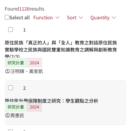
Found
1126
results
Select all
Function
Sort
Quantity
1
Select
原住民族「真正的人」與「全人」教育之對話原住民族
實驗學校之民族與國民雙重知識教育之調解與創新教育
學(2/3)
研究計畫
2024
汪明輝、黃家凱
account_circle
2
Select
原住民升學保障制度之研究：學生觀點之分析
研究計畫
2024
周惠民
account_circle