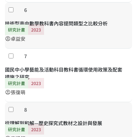
6
Select
技術型高中數學教科書內容提問類型之比較分析
研究計畫
2023
卓益安
account_circle
7
Select
國民中小學藝能及活動科目教科書循環使用政策及配套
措施之研究
研究計畫
2023
張復萌
account_circle
8
Select
從理解到和解—歷史探究式教材之設計與發展
研究計畫
2023