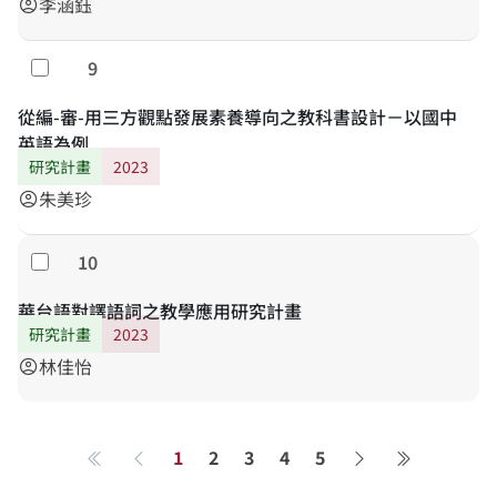
李涵鈺
account_circle
9
Select
從編-審-用三方觀點發展素養導向之教科書設計－以國中
英語為例
研究計畫
2023
朱美珍
account_circle
10
Select
華台語對譯語詞之教學應用研究計畫
研究計畫
2023
林佳怡
account_circle
1
2
3
4
5
第一頁
Previous page
Next page
最後一頁