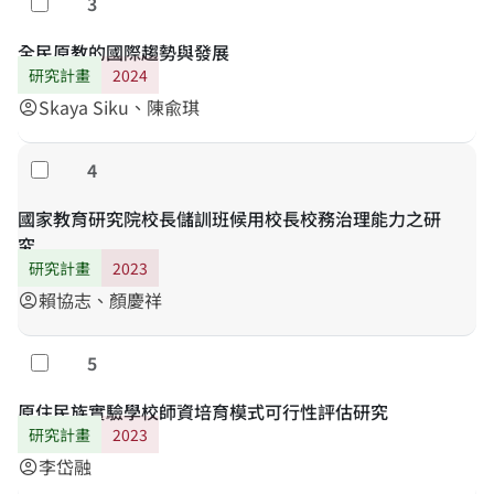
3
Select
全民原教的國際趨勢與發展
研究計畫
2024
Skaya Siku、陳兪琪
account_circle
4
Select
國家教育研究院校長儲訓班候用校長校務治理能力之研
究
研究計畫
2023
賴協志、顏慶祥
account_circle
5
Select
原住民族實驗學校師資培育模式可行性評估研究
研究計畫
2023
李岱融
account_circle