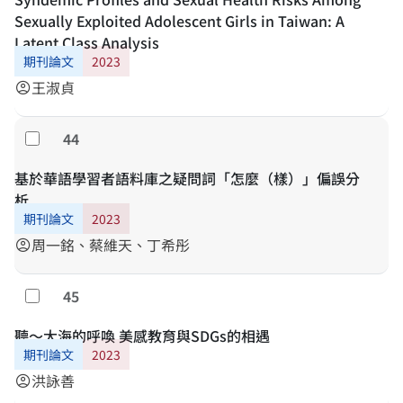
Sexually Exploited Adolescent Girls in Taiwan: A
Latent Class Analysis
期刊論文
2023
王淑貞
account_circle
44
Select
基於華語學習者語料庫之疑問詞「怎麼（樣）」偏誤分
析
期刊論文
2023
周一銘、蔡維天、丁希彤
account_circle
45
Select
聽～大海的呼喚 美感教育與SDGs的相遇
期刊論文
2023
洪詠善
account_circle