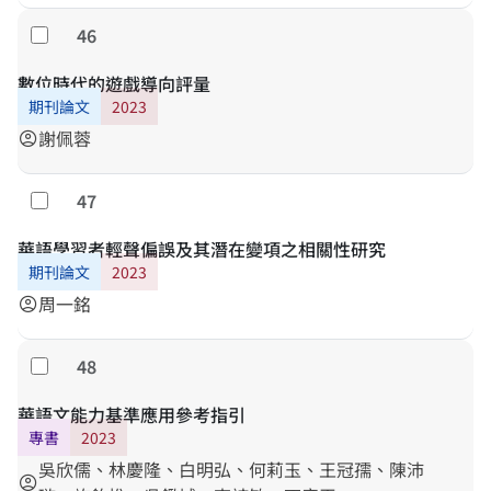
46
Select
數位時代的遊戲導向評量
期刊論文
2023
謝佩蓉
account_circle
47
Select
華語學習者輕聲偏誤及其潛在變項之相關性研究
期刊論文
2023
周一銘
account_circle
48
Select
華語文能力基準應用參考指引
專書
2023
吳欣儒、林慶隆、白明弘、何莉玉、王冠孺、陳沛
account_circle