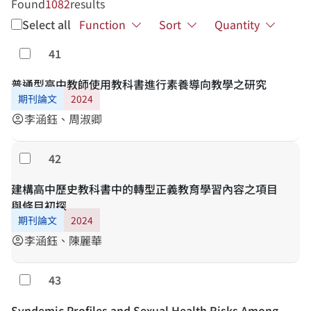
Found
1082
results
Select all
Function
Sort
Quantity
41
Select
普通型高中教師使用教科書進行素養導向教學之研究
期刊論文
2024
李涵鈺、周淑卿
account_circle
42
Select
建構高中歷史教科書中的轉型正義教育學習內容之項目
與條目初探
期刊論文
2024
李涵鈺、陳麗華
account_circle
43
Select
Syndemic Profiles and Sexual Health Risks Among