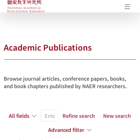
NAER Research Repository
Op
Academic Publications
Browse journal articles, conference papers, books,
and book chapters published by NAER researchers.
All fields
Refine search
New search
Advanced filter