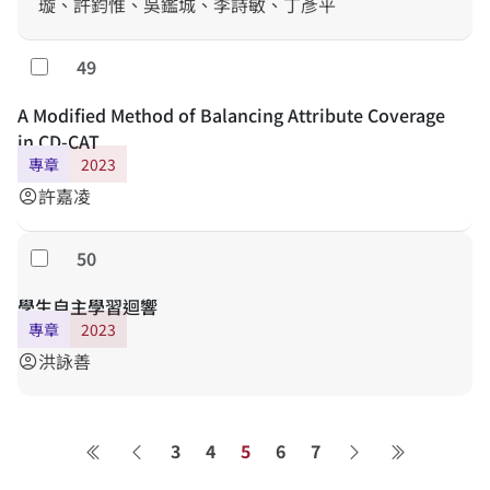
璇、許鈞惟、吳鑑城、李詩敏、丁彥平
49
Select
A Modified Method of Balancing Attribute Coverage
in CD-CAT
專章
2023
許嘉凌
account_circle
50
Select
學生自主學習迴響
專章
2023
洪詠善
account_circle
3
4
5
6
7
第一頁
Previous page
Next page
最後一頁