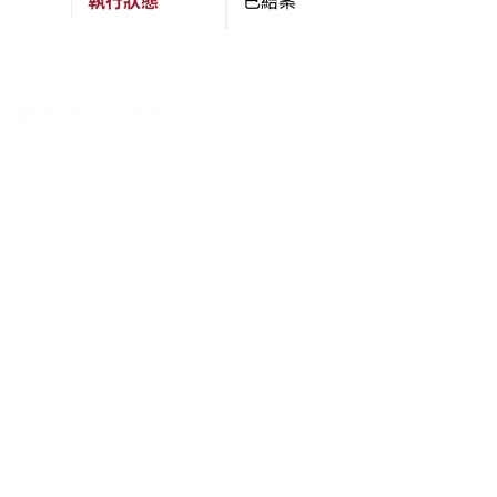
執行狀態
已結案
About
About
News
Academic Resources
Advanced Search
Academic Publications