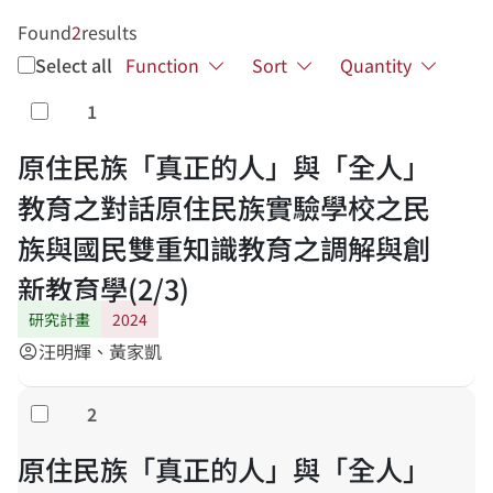
Found
2
results
Select all
Function
Sort
Quantity
1
Select
原住民族「真正的人」與「全人」
教育之對話原住民族實驗學校之民
族與國民雙重知識教育之調解與創
新教育學(2/3)
研究計畫
2024
汪明輝、黃家凱
account_circle
2
Select
原住民族「真正的人」與「全人」