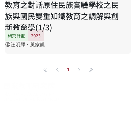
教育之對話原住民族實驗學校之民
族與國民雙重知識教育之調解與創
新教育學(1/3)
研究計畫
2023
汪明輝、黃家凱
account_circle
1
第一頁
Previous page
Next page
最後一頁
About
About