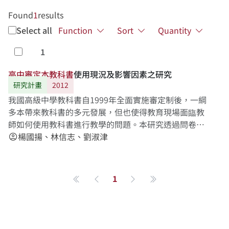
Found
1
results
Select all
Function
Sort
Quantity
1
Select
高
中
審
定
本
教
科
書
使用現況及影響因素之研究
研究計畫
2012
我國高級中學教科書自1999年全面實施審定制後，一綱
多本帶來教科書的多元發展，但也使得教育現場面臨教
師如何使用教科書進行教學的問題。本研究透過問卷調
查法及焦點團體訪談法，針對高級中學19個學科審定本
楊國揚、林信志、劉淑津
account_circle
教科書的使用現況、教師教學的方式以及影響教師使用
教科書的因素進行探究與分析，以了解高中教師對於審
定本教科書的依賴程度、使用方式及其影響因素；並希
1
第一頁
Previous page
Next page
最後一頁
望本研究能作為日後教科書審定政策評估的重要基礎，
以及提供未來高級中學教科書制度走向的重要立論依
據。經為期兩年的研究，本研究研究發現如下：（1）高
中教師依賴教科書進行教學的程度普遍偏高；而從科目