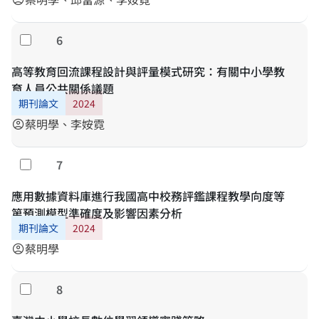
6
Select
高等教育回流課程設計與評量模式研究：有關中小學教
育人員公共關係議題
期刊論文
2024
蔡明學、李姲霓
account_circle
7
Select
應用數據資料庫進行我國高中校務評鑑課程教學向度等
第預測模型準確度及影響因素分析
期刊論文
2024
蔡明學
account_circle
8
Select