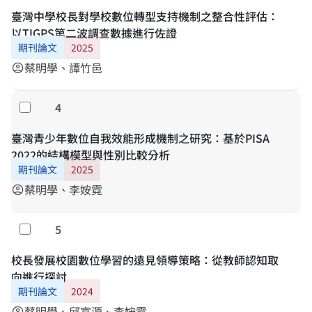
臺灣中學校長對學校數位轉型支持機制之整合性評估：
以TIGPS第二波調查數據進行佐證
期刊論文
2025
蔡明學、譚竹邑
account_circle
4
Select
臺灣青少年數位自我效能形成機制之研究：基於PISA
2022的結構模型與性別比較分析
期刊論文
2025
蔡明學、李姲霓
account_circle
5
Select
校長發展校園數位學習的遠見領導策略：從教師認知取
向進行探討
期刊論文
2024
蔡明學、邱富源、李姲霓
account_circle