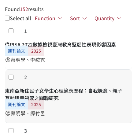
Found
152
results
Select all
Function
Sort
Quantity
1
Select
從PISA 2022數據檢視臺灣教育堅韌性表現影響因素
期刊論文
2025
蔡明學、李姲霓
account_circle
2
Select
東南亞新住民子女學生心理適應歷程：自我概念、親子
互動與幸福感之關聯研究
期刊論文
2025
蔡明學、譚竹邑
account_circle
3
Select