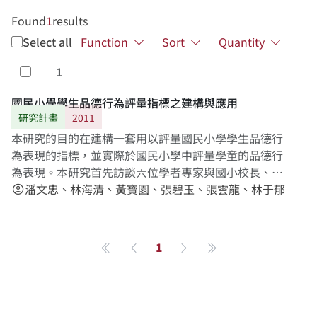
Found
1
results
Select all
Function
Sort
Quantity
1
Select
國民小學學生品德行為評量指標之建構與應用
研究計畫
2011
本研究的目的在建構一套用以評量國民小學學生品德行
為表現的指標，並實際於國民小學中評量學童的品德行
為表現。本研究首先訪談六位學者專家與國小校長、教
師，以初步建構品德行為的內涵與概念，隨後再進行文
潘文忠、林海清、黃寶園、張碧玉、張雲龍、林于郁
account_circle
獻探討，從相關理論與研究中，深入分析國民小學學童
品德行為的內涵，並從上述歷程中建構出包含「知、
情、意、行」四領域26 向度78個指標之國民小學學童品
1
第一頁
Previous page
Next page
最後一頁
德行為評量指標初稿。接著由13位學者專家組成德懷術
諮詢小組，進行三次之修正型德懷術調查，最後在諮詢
小組修改並獲得共識後，由「知、情、意、行」四領域
中的25向度67個指標，組合成「國民小學學童品德行為