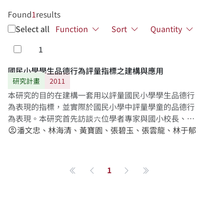
Found
1
results
Select all
Function
Sort
Quantity
1
Select
國民小學學生品德行為評量指標之建構與應用
研究計畫
2011
本研究的目的在建構一套用以評量國民小學學生品德行
為表現的指標，並實際於國民小學中評量學童的品德行
為表現。本研究首先訪談六位學者專家與國小校長、教
師，以初步建構品德行為的內涵與概念，隨後再進行文
潘文忠、林海清、黃寶園、張碧玉、張雲龍、林于郁
account_circle
獻探討，從相關理論與研究中，深入分析國民小學學童
品德行為的內涵，並從上述歷程中建構出包含「知、
情、意、行」四領域26 向度78個指標之國民小學學童品
1
第一頁
Previous page
Next page
最後一頁
德行為評量指標初稿。接著由13位學者專家組成德懷術
諮詢小組，進行三次之修正型德懷術調查，最後在諮詢
小組修改並獲得共識後，由「知、情、意、行」四領域
中的25向度67個指標，組合成「國民小學學童品德行為