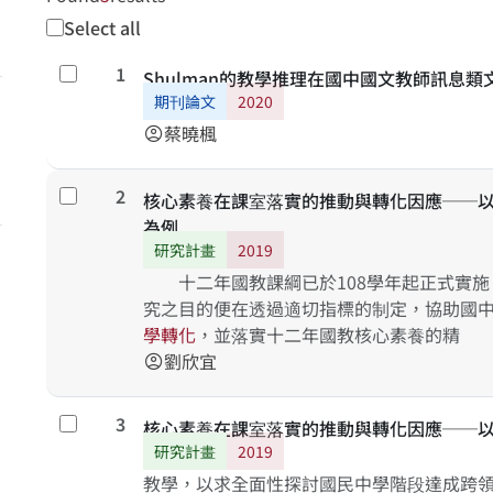
Select all
1
Select
Shulman的教學推理在國中國文教師訊息類
期刊論文
2020
蔡曉楓
account_circle
2
Select
核心素養在課室落實的推動與轉化因應──
為例
研究計畫
2019
十二年國教課綱已於108學年起正式實施
究之目的便在透過適切指標的制定，協助國
學
轉
化
，並落實十二年國教核心素養的精
劉欣宜
account_circle
3
Select
核心素養在課室落實的推動與轉化因應──
研究計畫
2019
教學，以求全面性探討國民中學階段達成跨