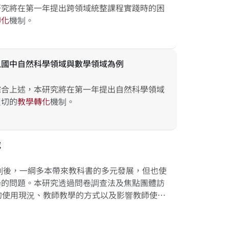
研究將在第一年提出跨領域統整課程實踐時的困
轉
化
機制。
以國中自然科學領域與數學領域為例
綜合上述，本研究將在第一年提出自然科學領域
適切的
教
學
轉
化
機制。
究
定制後，一綱多本帶來教科書的多元發展，但也使
學的問題。本研究透過問卷調查法及焦點團體訪
的使用現況、教師教學的方式以及影響教師使用
教師對於審定本教科書的依賴程度、使用方式及
書審定政策評估的重要基礎，以及提供未來高級