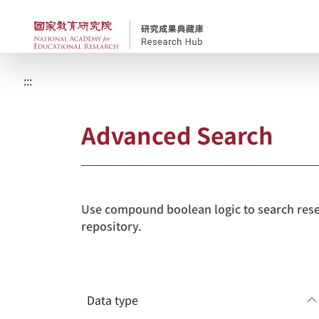
Skip to main content
NAER Research Repos
:::
Advanced Search
Use compound boolean logic to search resea
repository.
Data type