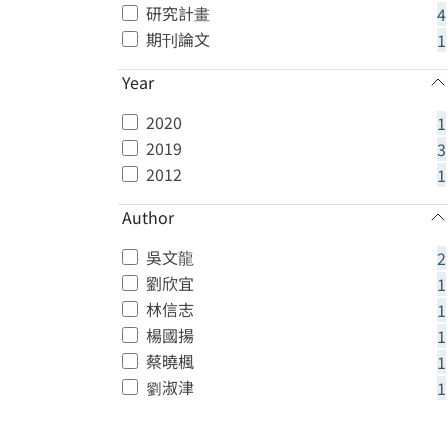
研究計畫
4
期刊論文
1
Year
2020
1
2019
3
2012
1
Author
吳文龍
2
劉欣宜
1
林信志
1
楊國揚
1
蔡曉楓
1
劉淑津
1