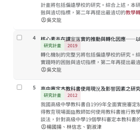
計畫將包括偏遠學校的研究。綜合上述，本
難與適切指標，第二年再提出最適切的
教
學
吳文龍
account_circle
4
Select
核心素養在課室落實的推動與轉化因應──
研究計畫
2019
轉化機制的完整另將包括偏遠學校的研究。
實踐時的困難與適切指標，第二年再提出最
吳文龍
account_circle
5
Select
高中審定本教科書使用現況及影響因素之研
研究計畫
2012
我國高級中學教科書自1999年全面實施審
得教育現場面臨教師如何使用教科書進行教
談法，針對高級中學19個學科審定本教科書
教科書的因素進行探究與分析，以了解高中
楊國揚、林信志、劉淑津
account_circle
其影響因素；並希望本研究能作為日後教科