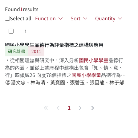
Found
1
results
Select all
Function
Sort
Quantity
1
Select
國民小學學生品德行為評量指標之建構與應用
研究計畫
2011
，從相關理論與研究中，深入分析
國
民
小
學
學
童
品德行
為的內涵，並從上述歷程中建構出包含「知、情、意、
行」四領域26 向度78個指標之
國
民
小
學
學
童
品德行為評
量指標初稿。接著由13位學者專家組成德懷術諮詢小
潘文忠、林海清、黃寶園、張碧玉、張雲龍、林于郁
account_circle
組……，進行三次之修正型德懷術調查，最後在諮詢小
組修改並獲得共識後，由「知、情、意、行」四領域中
的25向度67個指標，組合成「
國
民
小
學
學
童
品德行為評
1
第一頁
Previous page
Next page
最後一頁
量指標」。指標建構完成後，本研究以立意取樣的方式
從台中市抽……取287位國民小學導師，請其針對班上某
一學童（本研究以隨機的方式在指標量表中指定某一座
號）之品德行為表現進行評量，以分析
國
民
小
學
學
童
品