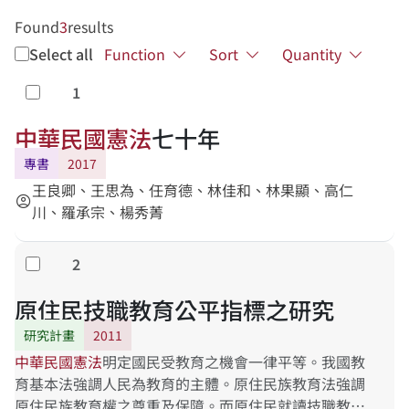
Found
3
results
Select all
Function
Sort
Quantity
1
Select
中
華
民
國
憲
法
七十年
專書
2017
王良卿、王思為、任育德、林佳和、林果顯、高仁
account_circle
川、羅承宗、楊秀菁
2
Select
原住民技職教育公平指標之研究
研究計畫
2011
中
華
民
國
憲
法
明定國民受教育之機會一律平等。我國教
育基本法強調人民為教育的主體。原住民族教育法強調
原住民族教育權之尊重及保障。而原住民就讀技職教育