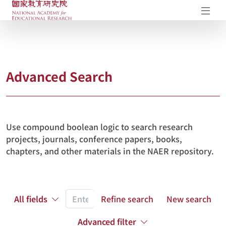
NAER Research Repository
Op
Advanced Search
Use compound boolean logic to search research
projects, journals, conference papers, books,
chapters, and other materials in the NAER repository.
All fields
Refine search
New search
Advanced filter