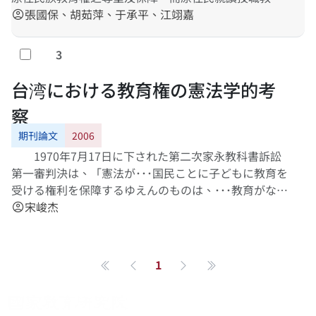
之比例，占原住民學生之比重最多，因而探討原住民技
張國保、胡茹萍、于承平、江翊嘉
account_circle
職教育
3
Select
台湾における教育権の憲法学的考
察
期刊論文
2006
1970年7月17日に下された第二次家永教科書訴訟
第一審判決は、「憲法が･･･国民ことに子どもに教育を
受ける権利を保障するゆえんのものは、･･･教育がなに
よりも子ども自らの要求する権利であるからだと考え
宋峻杰
account_circle
られる。即ち、･･･子どもは未来における可能性を持つ
存在であることを本質とするから、･･･その人間性を十
分に開花させるべく自ら学習し、事物を知り、これに
1
第一頁
Previous page
Next page
最後一頁
よって自らを生長させることが子どもの生来的権利で
あ」る、と述べていた。この判決が人間と教育の関係
を近代法学的な言葉で表現されながら、人間の発達に