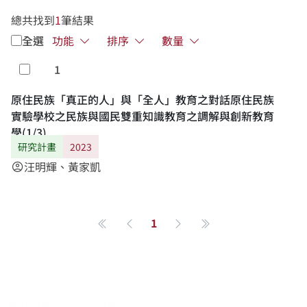
總共找到
1
筆結果
全選
功能
排序
數量
1
勾選
原住民族「真正的人」與「全人」教育之對話原住民族
實驗學校之民族與國民雙重知識教育之調解與創新教育
學(1/3)
研究計畫
2023
汪明輝、黃家凱
account_circle
1
第一頁
上一頁
下一頁
最後一頁