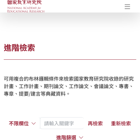
國家教育研究院-研究成果典藏庫
開
進階檢索
可用複合的布林邏輯條件來檢索國家教育研究院收錄的研究
計畫、工作計畫、期刊論文、工作論文、會議論文、專書、
專章、提要/建言等典藏資料。
不限欄位
再檢索
重新檢索
進階篩選