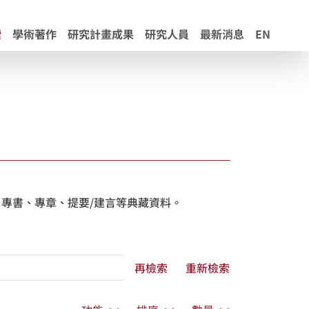
索
學術著作
研究計畫成果
研究人員
最新消息
EN
專書、專章、提要/建言等典藏資料。
再檢索
重新檢索