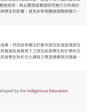
些學校進行分類，藉以凸顯出不同區域屬性的原
其實施成效，有必要透過實證研究進行分析與討
依這些分類特性提出補助計畫與方向，讓經費配
師與學生的影響，首先針對現職族語教師進行深
族教育權、並讓重點學校政策的精神與效益可以
略。其次，依據新課綱原住民族語文中「學習表
之族語素養測量工具，作為未來TASA-L長
了解現職教師實施族語教學之現況，以及發現適
當成果，然而卻多關注於都市原住民或部落原住
針對實施民族教育下之原住民族學生對於學校文
住民族學生對於文化課程之學習適應現況理論化
民族教育之學校，採取三年期縱貫式的研究期
學生之學習適應現況。本研究欲達成下列兩項目
育之觀點與實施現況；（二）分析學生在實施民
形。本研究之執行成果將釐清民族教育與一般教
學習成效、族群認同是助力或是阻力亦將予以探
veloped by the
Indigenous
Education
推動民族教育之參考。