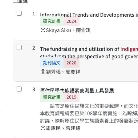
全選
1
勾選
International Trends and Developments 
研究計畫
2024
Skaya Siku、陳兪琪
account_circle
2
勾選
The fundraising and utilization of
indige
study from the perspective of good gove
期刊論文
2020
劉秀曦、顏慶祥
account_circle
3
勾選
原住民學生族語素養測量工具發展
研究計畫
2019
語言是原住民族文化的重要載體，而文化
本教育課程綱要已於108學年度實施，為瞭
討論，瞭解原住民學生族語素養上的發展狀
語素養問卷，依據新課綱原住民族語文中「
周惠民、曾建銘
account_circle
階段之族語素養測量工具，作為未來TASA-