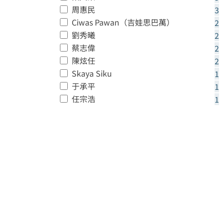
周惠民
3
Ciwas Pawan（吉娃思巴萬）
2
劉秀曦
2
蔡志偉
2
陳炫任
2
Skaya Siku
1
于承平
1
任宗浩
1