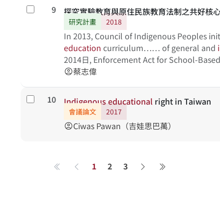
9
勾選
探究實驗教育與原住民族教育法制之共好核
研究計畫
2018
In 2013, Council of Indigenous Peoples in
education
curriculum…… of general and
2014日, Enforcement Act for School-Ba
which officially announced indigenous 
蔡志偉
account_circle
first indigenous experimental school in
Education
Act…… of
indigenous
educatio
10
勾選
Indigenous
educational
right in Taiwan
safeguarding indigenous dignity, ensurin
會議論文
2017
how to echo former core concerns by eng
Ciwas Pawan（吉娃思巴萬）
account_circle
and to conceptualize the
indigenous
educ
research cores
1
2
3
第一頁
上一頁
下一頁
最後一頁
關於系統
學術資源
研究人員