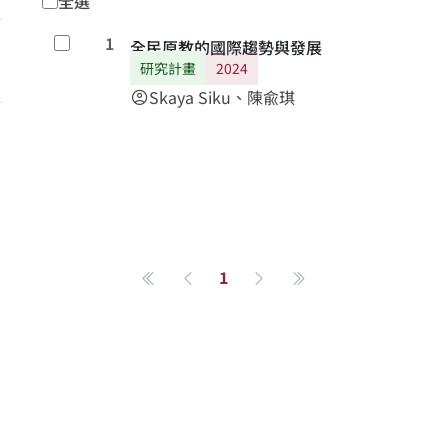
全選
1
勾選
全民原教的國際趨勢與發展
研究計畫
2024
Skaya Siku、陳兪琪
account_circle
1
第一頁
上一頁
下一頁
最後一頁
關於系統
學術資源
研究人員
系統簡介
進階檢索
研究人員
最新消息
學術著作