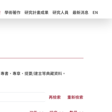
索
學術著作
研究計畫成果
研究人員
最新消息
EN
專書、專章、提要/建言等典藏資料。
再檢索
重新檢索