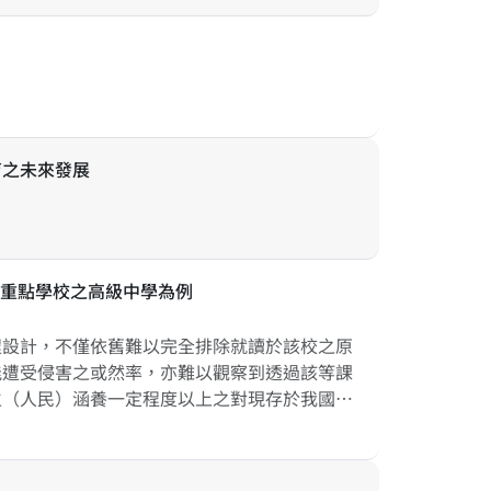
育之未來發展
民重點學校之高級中學為例
設計，不僅依舊難以完全排除就讀於該校之原
能遭受侵害之或然率，亦難以觀察到透過該等課
生（人民）涵養一定程度以上之對現存於我國境
弭與改善種族人民間因相互不理解而產生的刻板
識，進行探究：其一、非原住民重點學校的普通
在校訂必修、多元選修及彈性學習課程設計與發