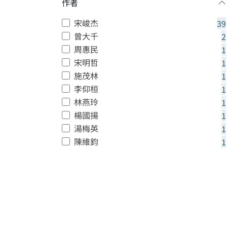
作者
宋峻杰
39
曾大千
2
周惠民
1
宋明哲
1
施茂林
1
李仰桓
1
林燕玲
1
楊國揚
1
湯梅英
1
陳維鈞
1