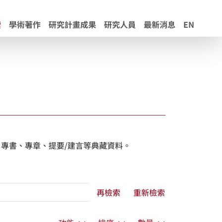
索
學術著作
研究計畫成果
研究人員
最新消息
EN
專書、專章、提要/建言等典藏資料。
再檢索
重新檢索