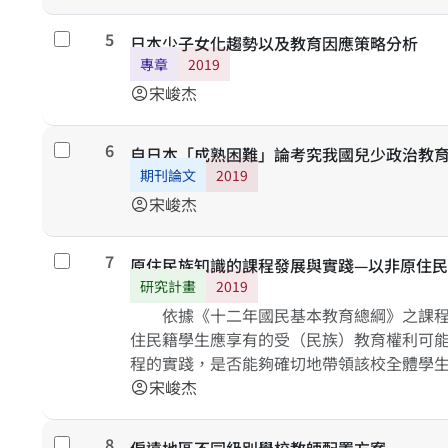
5
勾選
日本少子女化趨勢以及教育因應策略分析
專章
2019
宋峻杰
account_circle
6
勾選
自日本「成熟困難」論考究我國兒少政治教
期刊論文
2019
宋峻杰
account_circle
7
勾選
原住民族知識的課程發展與實踐—以非原住
研究計畫
2019
依據《十二年國民基本教育總綱》之課程
住民籍學生應享有的受（民族）教育權利可
程的實踐，是否能夠確切地帶領該校全體學
內的各種族及其文化與傳統之理解，從而消
宋峻杰
account_circle
印象。緣此，本研究計畫擬針對四道問題意
型、技術型、綜合型與單科型高級中等學校
8
勾選