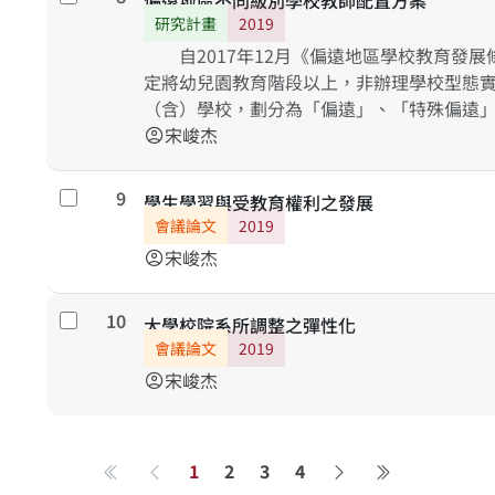
偏遠地區不同級別學校教師配置方案
展上，是否多有呈現出原住民族教育抑或多
研究計畫
2019
住民重點學校之高級中等學校均出現相仿現
自2017年12月《偏遠地區學校教育發展
普遍性，則依據總綱之規定，是否得以透過
定將幼兒園教育階段以上，非辦理學校型態
民族知識課程之意願？其四、評量上述具體
（含）學校，劃分為「偏遠」、「特殊偏遠
表現，以利具體方案之內容面抑或是實踐面
組織、人事與經費等方向，協助偏遠地區學
宋峻杰
account_circle
配置觀點，探究基於提升學生學習成就等目
師配置方案內容。研究進程中亦擬參酌《學
9
勾選
學生學習與受教育權利之發展
法令政策，透過「探求事實與問題分析」、
會議論文
2019
與記錄成效情形」，以及「進行討論修正」
宋峻杰
account_circle
析、問卷調查等研究方法，檢討「特定學科
10
勾選
大學校院系所調整之彈性化
會議論文
2019
宋峻杰
account_circle
1
2
3
4
第一頁
上一頁
下一頁
最後一頁