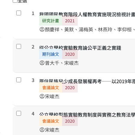
全選
1
勾選
我國國民教育階段人權教育實施現況檢視計
研究計畫
2021
顏慶祥、黃默、湯梅英、林燕玲、李仰桓
account_circle
2
勾選
從公立學校實驗教育論公平正義之實踐
期刊論文
2020
曾大千、宋峻杰
account_circle
3
勾選
原住民族兒少成長發展權再考──以2019
會議論文
2020
宋峻杰
account_circle
4
勾選
公立學校型態實驗教育制度與實務之教育法
會議論文
2020
宋峻杰
account_circle