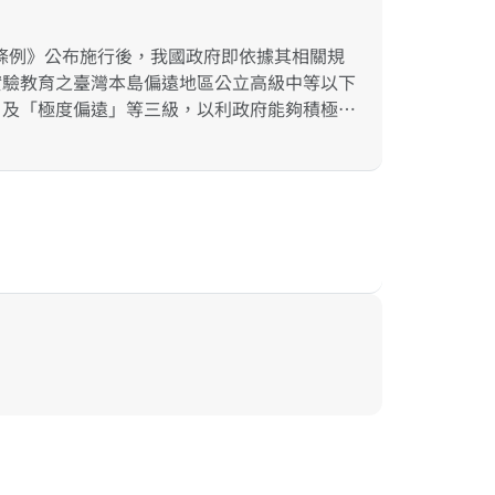
元文化教育因素較少的現象？其二、若多數非原
象，則其背後成因若何？其三、若是其成因具有
條例》公布施行後，我國政府即依據其相關規
具體方案的落實而提升學校積極設計與發展原住
實驗教育之臺灣本島偏遠地區公立高級中等以下
方案之成效，並觀察記述學生學習發展的各階段
」及「極度偏遠」等三級，以利政府能夠積極自
上的調整。
校完善其運作與經營。本研究計畫即試圖自教師
的，不同級別偏遠地區學校應適用何等合理之教
校型態實驗教育實施條例》及「教育行動區」等
「研擬具體方案」、「實施具體方案」、「觀察
等研究設計進程，運用文件分析、次級資料分
實驗教育行動圈」之試辦可行性。