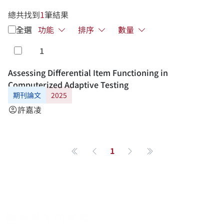
總共找到
1
筆結果
全選
功能
排序
數量
1
勾選
Assessing Differential Item Functioning in
Computerized Adaptive Testing
期刊論文
2025
許嘉凌
account_circle
1
第一頁
上一頁
下一頁
最後一頁