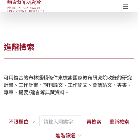
國家教育研究院-研究成果典藏庫
開
進階檢索
可用複合的布林邏輯條件來檢索國家教育研究院收錄的研究
計畫、工作計畫、期刊論文、工作論文、會議論文、專書、
專章、提要/建言等典藏資料。
不限欄位
再檢索
重新檢索
進階篩選