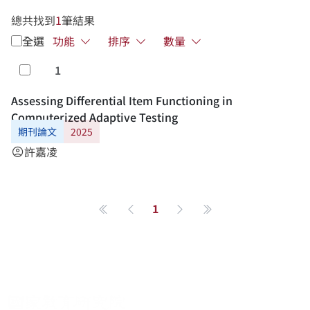
總共找到
1
筆結果
全選
功能
排序
數量
1
勾選
Assessing Differential Item Functioning in
Computerized Adaptive Testing
期刊論文
2025
許嘉凌
account_circle
1
第一頁
上一頁
下一頁
最後一頁