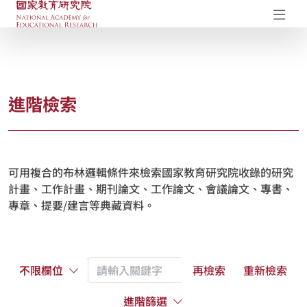
國家教育研究院-研究成果典藏庫
開
進階檢索
可用複合的布林邏輯條件來檢索國家教育研究院收錄的研究
計畫、工作計畫、期刊論文、工作論文、會議論文、專書、
專章、提要/建言等典藏資料。
不限欄位
再檢索
重新檢索
進階篩選