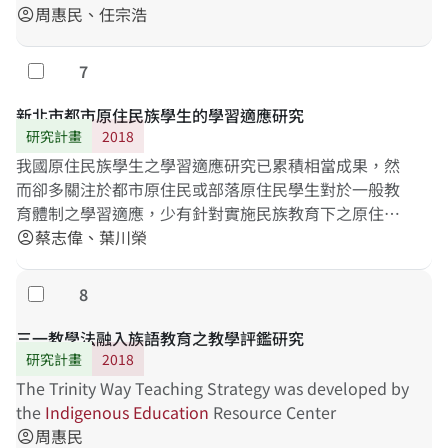
個分類參照指標架構。第二期將嘗試依據這些指標盤
究進行分析與討論。本研究主要目的在探討十二年課綱
周惠民、任宗浩
account_circle
點、蒐集並清查國內這些原住民族重點小學的統計資
對教師與學生的影響，首先針對現職族語教師進行深度
料，為這些學校進行分類，藉以凸顯出不同區域屬性的
訪談，了解教師對新課綱的解理與因應策略。其次，依
7
勾選
原住民重點學校之特色，俾讓相關主政單位可依這些分
據新課綱原住民族語文中「學習表現」與「學習內容」
類特性提出補助計畫與方向，讓經費配置得以有效運
之指標，發展第四學習階段之族語素養測量工具，作為
新北市都市原住民族學生的學習適應研究
用，落實原住民族學生接受民族教育權、並讓重點學校
未來TASA-L長期追蹤調查之測量依據。研究結果將有助
研究計畫
2018
政策的精神與效益可以極大化。
於了解現職教師實施族語教學之現況，以及發現適當之
我國原住民族學生之學習適應研究已累積相當成果，然
族語素養標準化測量工具。
而卻多關注於都市原住民或部落原住民學生對於一般教
育體制之學習適應，少有針對實施民族教育下之原住民
族學生對於學校文化課程之適應情形之探討，亦缺乏將
蔡志偉、葉川榮
account_circle
國內原住民族學生對於文化課程之學習適應現況理論化
之探究。基於此因，本研究選取一中部實施民族教育之
8
勾選
學校，採取三年期縱貫式的研究期程，以文件分析、觀
察法與訪談法瞭解該校學生之學習適應現況。本研究欲
三一教學法融入族語教育之教學評鑑研究
達成下列兩項目的：（一）瞭解該校相關人員對實施民
研究計畫
2018
族教育之觀點與實施現況；（二）分析學生在實施民族
The Trinity Way Teaching Strategy was developed by
教育之後的學習適應與族群認同之改變情形。本研究之
the
Indigenous
Education
Resource Center
執行成果將釐清民族教育與一般教育之間的辯證情形；
周惠民
account_circle