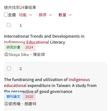
總共找到
24
筆結果
全選
功能
排序
數量
1
勾選
International Trends and Developments in
Indigenous
Educational
Literacy
研究計畫
2024
Skaya Siku、陳兪琪
account_circle
2
勾選
The fundraising and utilization of
indigenous
educational
expenditure in Taiwan: A study from
the perspective of good governance
期刊論文
2020
劉秀曦、顏慶祥
account_circle