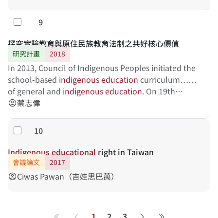
對於學生之學習適應、學習成效、族群認同是助力或是
阻力亦將予以探索，並提供相關資訊供後續各教育相關
9
勾選
單位推動民族教育之參考。
探究實驗教育與原住民族教育法制之共好核心價值
研究計畫
2018
In 2013, Council of Indigenous Peoples initiated the
school-based
indigenous
education
curriculum……
of general and
indigenous
education
. On 19th
November 2014日, Enforcement Act for School-
蔡志偉
account_circle
Based……
Indigenous
Education
(2016-2020), which
officially announced indigenous experimental
10
勾選
school as one…… become the first indigenous
experimental school in Taiwan. Nevertheless,
Indigenous
educational
right in Taiwan
Indigenous
Education
Act…… of
indigenous
會議論文
2017
education
. Additionally, the Act signifies
Ciwas Pawan（吉娃思巴萬）
account_circle
safeguarding indigenous dignity, ensuring…… are
the core purposes. Consequently, how to echo
former core concerns by engaging
indigenous
1
2
3