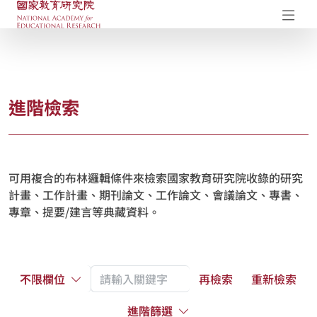
國家教育研究院-研究成果典藏庫
開
進階檢索
可用複合的布林邏輯條件來檢索國家教育研究院收錄的研究
計畫、工作計畫、期刊論文、工作論文、會議論文、專書、
專章、提要/建言等典藏資料。
不限欄位
再檢索
重新檢索
進階篩選