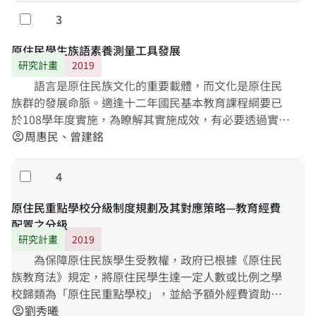
3
勾選
原住民學生族語素養測量工具發展
研究計畫
2019
語言是原住民族文化的重要載體，而文化是原住民
族群的發展命脈。適逢十二年國民基本教育課程綱要已
於108學年度實施，為瞭解其實施成效，有必要透過實證
研究進行分析與討論，瞭解原住民學生族語素養上的發
周惠民、曾建銘
account_circle
展狀況。本研究主要目的在發展臺灣各原住民族之族語
素養問卷，依據新課綱原住民族語文中「學習表現」與
4
勾選
「學習內容」之指標，逐步發展各階段之族語素養測量
工具，作為未來TASA-L長期追蹤調查之測量依據。研究
原住民重點學校分級制度規劃及其對應策略—教育經費
結果將有助於了解現職教師實施族語教學之現況，以及
配置之分級
發現適當之族語素養標準化測量工具。
研究計畫
2019
為保障原住民族學生受教權，政府已根據《原住民
族教育法》規定，將原住民學生達一定人數或比例之學
校歸類為「原住民重點學校」，並給予額外經費資助。
但就現行經費補助情形觀之，由於各項補助計畫之間缺
劉秀曦
account_circle