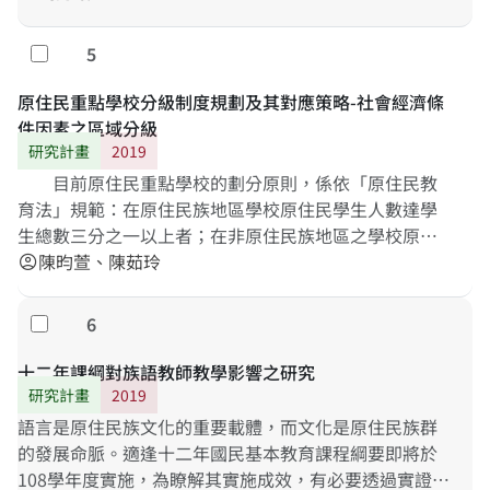
乏整合，已出現資源重置與浪費情事。此外，有鑑於各
原住民重點學校受到交通、文化、生活機能、數位環境
5
勾選
與社會經濟條件等多元因素影響，造成各校之學校發展
特色與教育經費需求具有差異，實有必要將前述影響因
原住民重點學校分級制度規劃及其對應策略-社會經濟條
素納入考量，據此將原住民重點學校重新進行適當分
件因素之區域分級
類，再根據不同類型學校之特殊需求，給予足夠的經費
研究計畫
2019
補助，藉此達成教育機會均等目標。基於此，本計畫旨
目前原住民重點學校的劃分原則，係依「原住民教
在透過研究將原住民重點學校進行更細緻的分級（分
育法」規範：在原住民族地區學校原住民學生人數達學
類），其後再根據不同級別（類型）學校之發展需求，
生總數三分之一以上者；在非原住民族地區之學校原住
改進現有之教育經費配置方案。
民學生人數達一百人以上或達學生總數三分之一以上，
陳昀萱、陳茹玲
account_circle
經各該主管教育行政機關視實際需要擇一認定。以人數
來界定原住民重點學校的立意，是希望可以顧及原住民
6
勾選
族的基本教育權益，然而僅以原住民學生人數來界定原
住民重點學校，卻不是沒有限制。本研究規劃運用兩年
十二年課綱對族語教師教學影響之研究
半時間進一步精緻化原住民族重點小學的分類。第一期
研究計畫
2019
將參考結合現有偏鄉學校分級統計指標、焦點團體訪談
語言是原住民族文化的重要載體，而文化是原住民族群
方法、以及德懷術，依據國內現有原住民重點小學所處
的發展命脈。適逢十二年國民基本教育課程綱要即將於
的區域社會、文化、族群特性等條件，探究歸納提出一
108學年度實施，為瞭解其實施成效，有必要透過實證研