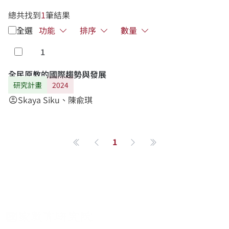
總共找到
1
筆結果
全選
功能
排序
數量
1
勾選
全民原教的國際趨勢與發展
研究計畫
2024
Skaya Siku、陳兪琪
account_circle
1
第一頁
上一頁
下一頁
最後一頁