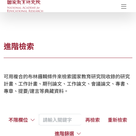
國家教育研究院-研究成果典藏庫
開
進階檢索
可用複合的布林邏輯條件來檢索國家教育研究院收錄的研究
計畫、工作計畫、期刊論文、工作論文、會議論文、專書、
專章、提要/建言等典藏資料。
不限欄位
再檢索
重新檢索
進階篩選