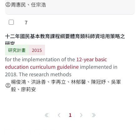
究進行分析與討論。本研究主要目的在探討十二年課綱
周惠民、任宗浩
account_circle
對教師與學生的影響，首先針對現職族語教師進行深度
訪談，了解教師對新課綱的解理與因應策略。其次，依
7
勾選
據新課綱原住民族語文中「學習表現」與「學習內容」
之指標，發展第四學習階段之族語素養測量工具，作為
十二年國民基本教育課程綱要體育類科師資培用策略之
未來TASA-L長期追蹤調查之測量依據。研究結果將有助
研究
於了解現職教師實施族語教學之現況，以及發現適當之
研究計畫
2015
族語素養標準化測量工具。
for the implementation of the
12-year
basic
education
curriculum
guideline
implemented in
2018. The research methods
楊俊鴻、洪詠善、李再立、林郁馨、陳冠妤、吳軍
account_circle
毅、廖莉安
1
第一頁
上一頁
下一頁
最後一頁