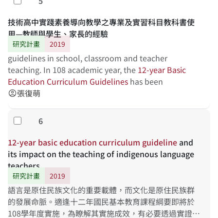
5
勾選
技術高中實踐素養導向教學之專業及實習科目教科書使
用—教師與學生、家長的經驗
研究計畫
2019
guidelines in school, classroom and teacher
teaching. In 108 academic year, the
12-year
Basic
Education
Curriculum
Guidelines
has been
張復萌
account_circle
6
勾選
12-year
basic
education
curriculum
guideline
and
its impact on the teaching of indigenous language
teachers
研究計畫
2019
語言是原住民族文化的重要載體，而文化是原住民族群
的發展命脈。適逢十二年國民基本教育課程綱要即將於
108學年度實施，為瞭解其實施成效，有必要透過實證研