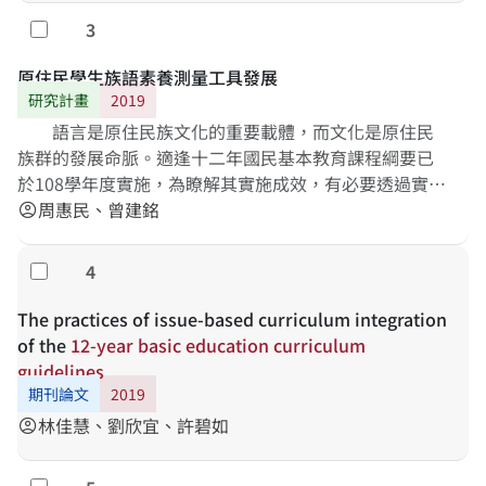
3
勾選
原住民學生族語素養測量工具發展
研究計畫
2019
語言是原住民族文化的重要載體，而文化是原住民
族群的發展命脈。適逢十二年國民基本教育課程綱要已
於108學年度實施，為瞭解其實施成效，有必要透過實證
研究進行分析與討論，瞭解原住民學生族語素養上的發
周惠民、曾建銘
account_circle
展狀況。本研究主要目的在發展臺灣各原住民族之族語
素養問卷，依據新課綱原住民族語文中「學習表現」與
4
勾選
「學習內容」之指標，逐步發展各階段之族語素養測量
工具，作為未來TASA-L長期追蹤調查之測量依據。研究
The practices of issue-based curriculum integration
結果將有助於了解現職教師實施族語教學之現況，以及
of the
12-year
basic
education
curriculum
發現適當之族語素養標準化測量工具。
guidelines
期刊論文
2019
林佳慧、劉欣宜、許碧如
account_circle