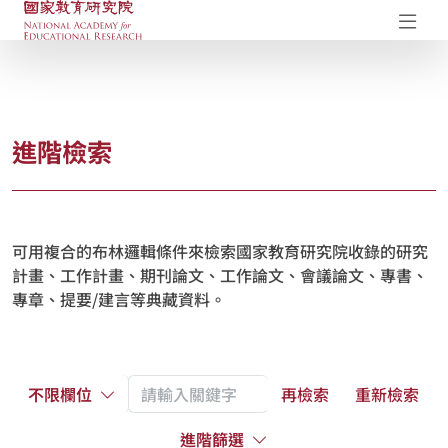
國家教育研究院-研究成果典藏庫
開
進階檢索
可用複合的布林邏輯條件來檢索國家教育研究院收錄的研究
計畫、工作計畫、期刊論文、工作論文、會議論文、專書、
專章、提要/建言等典藏資料。
不限欄位
再檢索
重新檢索
進階篩選