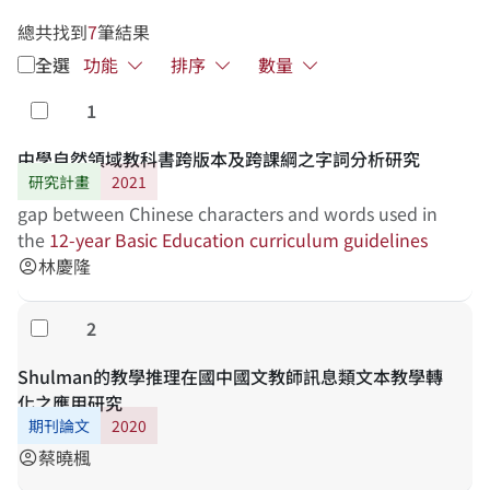
總共找到
7
筆結果
全選
功能
排序
數量
1
勾選
中學自然領域教科書跨版本及跨課綱之字詞分析研究
研究計畫
2021
gap between Chinese characters and words used in
the
12-year
Basic
Education
curriculum
guidelines
林慶隆
account_circle
2
勾選
Shulman的教學推理在國中國文教師訊息類文本教學轉
化之應用研究
期刊論文
2020
蔡曉楓
account_circle