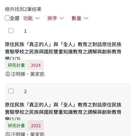
總共找到
2
筆結果
全選
功能
排序
數量
1
勾選
原住民族「真正的人」與「全人」教育之對話原住民族
實驗學校之民族與國民雙重知識教育之調解與創新教育
學(2/3)
研究計畫
2024
汪明輝、黃家凱
account_circle
2
勾選
原住民族「真正的人」與「全人」教育之對話原住民族
實驗學校之民族與國民雙重知識教育之調解與創新教育
學(1/3)
研究計畫
2023
汪明輝、黃家凱
account_circle