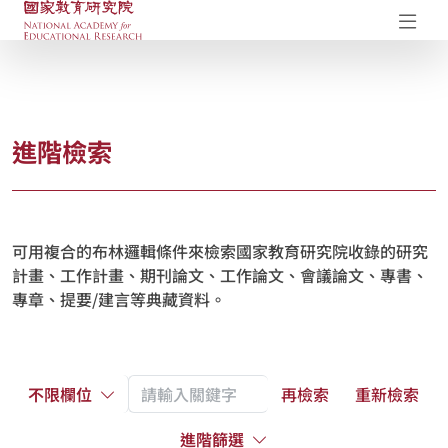
國家教育研究院-研究成果典藏庫
開
進階檢索
可用複合的布林邏輯條件來檢索國家教育研究院收錄的研究
計畫、工作計畫、期刊論文、工作論文、會議論文、專書、
專章、提要/建言等典藏資料。
不限欄位
再檢索
重新檢索
進階篩選