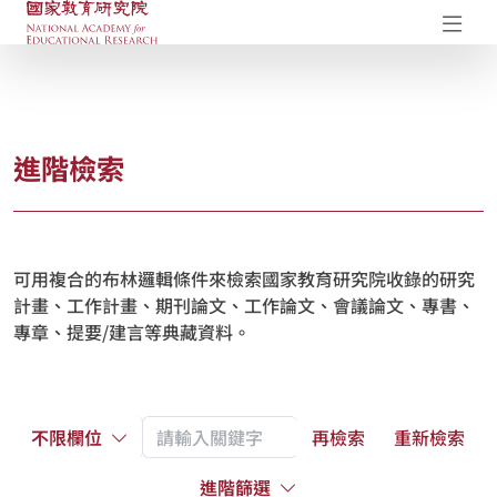
國家教育研究院-研究成果典藏庫
開
進階檢索
可用複合的布林邏輯條件來檢索國家教育研究院收錄的研究
計畫、工作計畫、期刊論文、工作論文、會議論文、專書、
專章、提要/建言等典藏資料。
不限欄位
再檢索
重新檢索
進階篩選