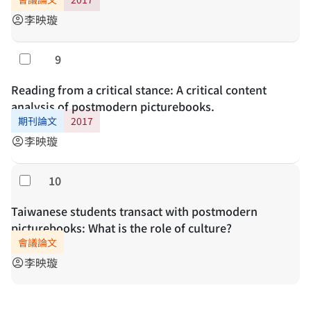
李映璇
account_circle
9
勾選
Reading from a critical stance: A critical content
analysis of postmodern picturebooks.
期刊論文
2017
李映璇
account_circle
10
勾選
Taiwanese students transact with postmodern
picturebooks: What is the role of culture?
會議論文
李映璇
account_circle