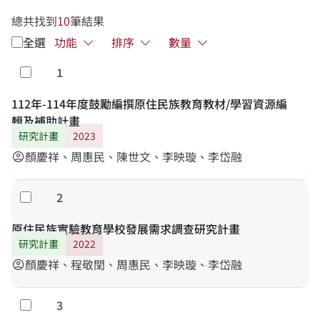
總共找到
10
筆結果
全選
功能
排序
數量
1
勾選
112年-114年度鼓勵編撰原住民族教育教材/學習資源編
輯及補助計畫
研究計畫
2023
顏慶祥、周惠民、陳世文、李映璇、李岱融
account_circle
2
勾選
原住民族實驗教育學校發展需求調查研究計畫
研究計畫
2022
顏慶祥、程敬閏、周惠民、李映璇、李岱融
account_circle
3
勾選