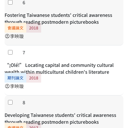
6
勾選
Fostering Taiwanese students' critical awareness
through reading postmodern picturebooks
會議論文
2018
李映璇
account_circle
7
勾選
“¡Olé!” Locating capital and community cultural
wealth within multicultural children's literature
期刊論文
2018
李映璇
account_circle
8
勾選
Developing Taiwanese students' critical awareness
through reading postmodern picturebooks
會議論文
2017