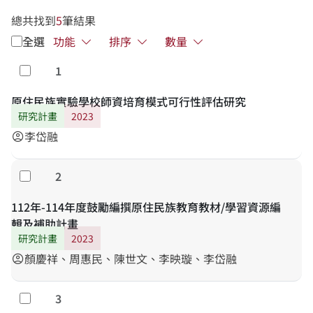
總共找到
5
筆結果
全選
功能
排序
數量
1
勾選
原住民族實驗學校師資培育模式可行性評估研究
研究計畫
2023
李岱融
account_circle
2
勾選
112年-114年度鼓勵編撰原住民族教育教材/學習資源編
輯及補助計畫
研究計畫
2023
顏慶祥、周惠民、陳世文、李映璇、李岱融
account_circle
3
勾選