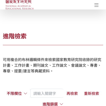
國家教育研究院-研究成果典藏庫
開
進階檢索
可用複合的布林邏輯條件來檢索國家教育研究院收錄的研究
計畫、工作計畫、期刊論文、工作論文、會議論文、專書、
專章、提要/建言等典藏資料。
不限欄位
再檢索
重新檢索
進階篩選