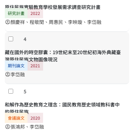
原住民族實驗教育學校發展需求調查研究計畫
研究計畫
2022
顏慶祥、程敬閏、周惠民、李映璇、李岱融
account_circle
4
勾選
藏在國外的時空膠囊：19世紀末至20世紀初海外典藏臺
灣原住民族文物圖像現況
期刊論文
2021
李岱融
account_circle
5
勾選
和解作為歷史教育之理念：國民教育歷史領域教科書中
的原住民族
會議論文
2020
張鴻邦、李岱融
account_circle