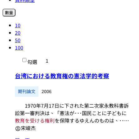
數量
10
20
50
100
1
勾選
台湾における教育権の憲法学的考察
期刊論文
2006
1970年7月17日に下された第二次家永教科書訴
訟第一審判決は、「憲法が･･･国民ことに子どもに
教
育
を
受
け
る
権
利
を保障するゆえんのものは、･･･
教育がなによりも子ども自らの要求する権利である
宋峻杰
account_circle
から……的権利であ」る、と述べていた。この判決