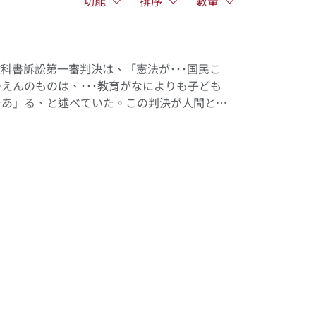
功能
排序
數量
科書訴訟第一審判決は、「憲法が･･･国民こ
えんのものは、･･･教育がなによりも子ども
であ」る、と述べていた。この判決が人間と教
がら、人間の発達にはまず
教
育
を
受
け
る
権
利
が
中でより中心的な存在であることを示
237201 新北市三峽區三樹路 2 號
message@mail.naer.edu.tw
02 - 77407890