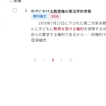
全選
1
勾選
台湾における教育権の憲法学的考察
期刊論文
2006
1970年7月17日に下された第二次家永教
とに子どもに
教
育
を
受
け
る
権
利
を保障するゆ
自らの要求する権利であるから……的権利
育の関係を近代法学的な言葉で表現されな
宋峻杰
account_circle
あることも確認されて、基本的人権体系の
1
第一頁
上一頁
下一頁
最後一頁
關於系統
學術資源
研究人員
系統簡介
進階檢索
研究人員
最新消息
學術著作
研究計畫成果