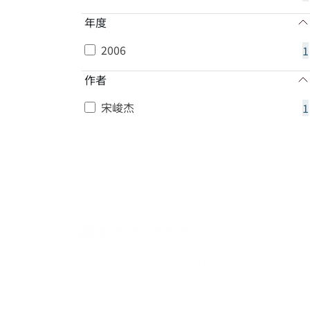
年度
2006
1
作者
宋峻杰
1
:::