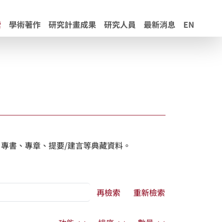
索
學術著作
研究計畫成果
研究人員
最新消息
EN
專書、專章、提要/建言等典藏資料。
再檢索
重新檢索