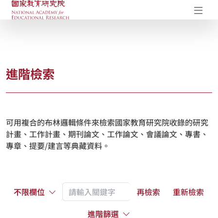
國家教育研究院-研究成果典藏庫
開
進階檢索
可用複合的布林邏輯條件來檢索國家教育研究院收錄的研究
計畫、工作計畫、期刊論文、工作論文、會議論文、專書、
專章、提要/建言等典藏資料。
不限欄位
再檢索
重新檢索
進階篩選