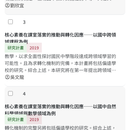
境教育議題的
劉欣宜
教
學
轉
化
，並落實十二年國教核心素養的
account_circle
精
3
勾選
核心素養在課室落實的推動與轉化因應──以國中跨領
域課程為例
研究計畫
2019
教學，以求全面性探討國民中學階段達成跨領域學習的
可能性。且為求轉化機制的完備，本計畫將包括偏遠學
校的研究。綜合上述，本研究將在第一年提出跨領域統
整課程實踐時的困難與適切指標，第二年再提出最適切
吳文龍
account_circle
的
教
學
轉
化
機制。
4
勾選
核心素養在課室落實的推動與轉化因應──以國中自然
科學領域與數學領域為例
研究計畫
2019
轉化機制的完整另將包括偏遠學校的研究。綜合上述，