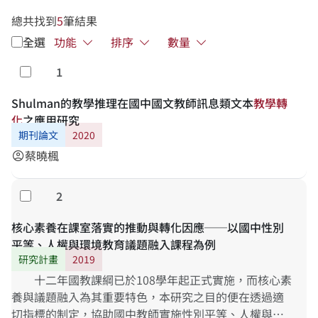
總共找到
5
筆結果
全選
功能
排序
數量
1
勾選
Shulman的教學推理在國中國文教師訊息類文本
教
學
轉
化
之應用研究
期刊論文
2020
蔡曉楓
account_circle
2
勾選
核心素養在課室落實的推動與轉化因應──以國中性別
平等、人權與環境教育議題融入課程為例
研究計畫
2019
十二年國教課綱已於108學年起正式實施，而核心素
養與議題融入為其重要特色，本研究之目的便在透過適
切指標的制定，協助國中教師實施性別平等、人權與環