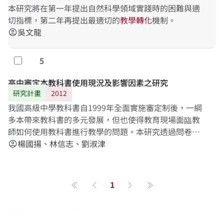
本研究將在第一年提出自然科學領域實踐時的困難與適
切指標，第二年再提出最適切的
教
學
轉
化
機制。
吳文龍
account_circle
5
勾選
高中審定本教科書使用現況及影響因素之研究
研究計畫
2012
我國高級中學教科書自1999年全面實施審定制後，一綱
多本帶來教科書的多元發展，但也使得教育現場面臨教
師如何使用教科書進行教學的問題。本研究透過問卷調
查法及焦點團體訪談法，針對高級中學19個學科審定本
楊國揚、林信志、劉淑津
account_circle
教科書的使用現況、教師教學的方式以及影響教師使用
教科書的因素進行探究與分析，以了解高中教師對於審
定本教科書的依賴程度、使用方式及其影響因素；並希
1
第一頁
上一頁
下一頁
最後一頁
望本研究能作為日後教科書審定政策評估的重要基礎，
以及提供未來高級中學教科書制度走向的重要立論依
據。經為期兩年的研究，本研究研究發現如下：（1）高