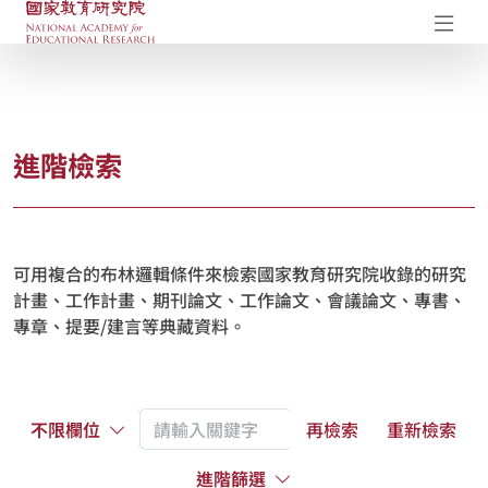
國家教育研究院-研究成果典藏庫
開
進階檢索
可用複合的布林邏輯條件來檢索國家教育研究院收錄的研究
計畫、工作計畫、期刊論文、工作論文、會議論文、專書、
專章、提要/建言等典藏資料。
不限欄位
再檢索
重新檢索
進階篩選