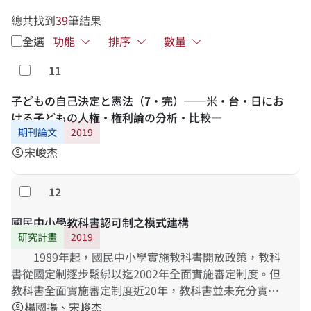
總共找到
39
筆結果
全選
功能
排序
數量
11
勾選
子どもの自己決定と憲法（7・完）──米・台・日にお
ける子どもの人権・権利論の分析・比較―
期刊論文
2019
宋峻杰
account_circle
12
勾選
國民中小學教科書認可制之模式建構
研究計畫
2019
1989年起，國民中小學實施教科書開放政策，教科
書從國定制逐步鬆綁以迄2002年全面實施審定制度。但
教科書全面實施審定制度近20年，教科書並未充分實現
高品質、多元化與教師專業自主的開放目標；而且審定
楊國揚、宋峻杰
account_circle