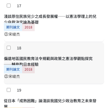
17
勾選
淺談原住民族兒少之成長發展權──以憲法學理上的兒
少自我決定論為基礎
期刊論文
2018
宋峻杰
account_circle
18
勾選
偏遠地區國民教育法令規範與政策之憲法學觀點探究
──輔參酌日本經驗
期刊論文
2018
宋峻杰
account_circle
19
勾選
從日本「成熟困難」論淺談我國兒少政治教育之未來發
展