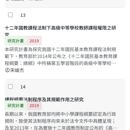
制度存廢的論辯、教科書版本的趨同以及市場化衍生的
品質問題，在在顯示以審定制度為核心的管制手段，相
13
勾選
對忽略了教科書出版者、學校教師對教科書所應擔負的
責任。鬆綁國家管制已經是各國教科書制度改革的趨
十二年國教課程法制下高級中等學校教師課程權限之研
勢，而我國建構以審定制度為核心的品質保證機制，是
究
有檢討、改革的餘地。本研究以系統理論作為教科書制
研究計畫
2019
度改革的分析工具，並輔以文獻分析、訪談方法，除探
本研究計畫為探究我國十二年國民基本教育課程法制規
究教科書審定制度實踐之問題外，並透過教科書的出
範下，教育部於2014年公布之《十二年國民基本教育課
版、審查與選用各利害關係人的交互影響及夥伴協作，
程綱要：總綱》中所稱第五學習階段的高級中等學校教
在教科書審定制之外，提出認可制度的模式建構，以供
師，對於應享有之課程權限的實際及教學現場中有無衍
宋峻杰
account_circle
政府未來教科書政策評估參考。
生困境等議題，擬透過（一）十二年國教課程總綱形成
過程中與高級中等教育相關法令規範的整合性若何？；
14
勾選
（二）十二年國教課程總綱的規範下高級中等學校課程
發展委員會對於高中教師應享有之課程權限的行使上採
課程綱要法制程序及其規範作用之研究
取何等態度及立場？其具體措施若何？；（三）十二年
研究計畫
2019
國教課程總綱實施前後高中教師對於己身之課程權限行
長期以來，我國教育部均將中小學課程綱要認定為行政
使及教學專業自主的知覺若何？「考試領導教學」的困
規則，致使其法制程序向來未於法令文件中具體呈現；
境有無改善抑或突破？等課題進行探究。同時，基於落
及至2013年，在為實施十二年國教而制定公布的《高級