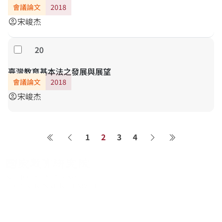
會議論文
2018
宋峻杰
account_circle
20
勾選
臺灣教育基本法之發展與展望
會議論文
2018
宋峻杰
account_circle
1
2
3
4
第一頁
上一頁
下一頁
最後一頁
關於系統