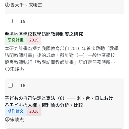
實國家教育制度與政策應保障學生學習權與受教育權的
中等教育法》中，方首度明示「應設置課程審議會審議
曾大千、宋峻杰
account_circle
憲法要求，亦研擬如何重新調整課程法制與課程綱要整
課程綱要」，並於2016年同時修正本法及《國民教育
合性，以及在現行制度下如何更進一步強化高級中等學
法》，使我國中小學課綱之審議組織，逕以法律詳細規
15
勾選
校教師專業自主保障的具體改進建議，以供政府相關部
範，惟在實際運作上卻也招致若干質疑。另一方面，無
門參酌。
論係將課綱定位為法規命令、行政規則甚或一般處分，
偏遠地區學校教學訪問教師制度之研究
其除具有不同規範作用外，亦與所應踐行的法制程序具
研究計畫
2019
有直接連動關係；而在我國整體法律架構與社會條件
本研究計畫為探究我國教育部自 2016 年首次啟動「教學
下，課綱究應具備何等規範作用及法制程序為妥，乃是
訪問教師計畫」後的成效，擬針對（一）一般地區學校
本研究計畫所欲深入探討的課題。本研究計畫於執行過
優良教師執行「教學訪問教師計畫」所訂定任務時所遭
程中，將採取文件分析、焦點團體座談及深度訪談等研
遇困境若何？；（二）受訪學校的師資穩定性是否因
宋峻杰
account_circle
究方法，俾以探討我國課綱法制程序之妥適性及其對課
「教學訪問教師計畫」的執行而有所改善？；（三）偏
綱實質內容之影響，並具體分析不同法律定位之課綱所
遠地區學校教師是否將教學訪問教師所傳承之教學經驗
16
勾選
具有的規範作用模式及其可能衍生的問題，進而針對我
真實轉化到己身的課堂教學之上？並且對於己身專業發
國課綱應有的法制程序及其法律定位，提出妥適之具體
展之增能有所知覺？等課題進行探究，並輔參酌國外相
子どもの自己決定と憲法（6）──米・台・日におけ
建議方案。
關制度的運作經驗，為該計畫制度化後提供改善芻議。
る子どもの人権・権利論の分析・比較―
期刊論文
2018
宋峻杰
account_circle