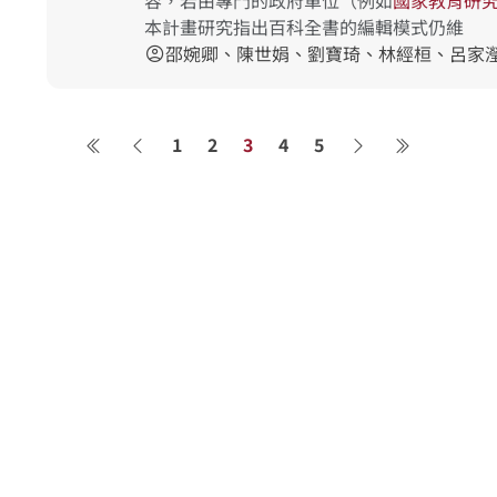
容，若由專門的政府單位（例如
國
家
教
育
研
本計畫研究指出百科全書的編輯模式仍維
邵婉卿、陳世娟、劉寶琦、林經桓、呂家
account_circle
1
2
3
4
5
第一頁
上一頁
下一頁
最後一頁
關於系統
學術資源
研究人員
系統簡介
進階檢索
研究人員
最新消息
學術著作
研究計畫成果