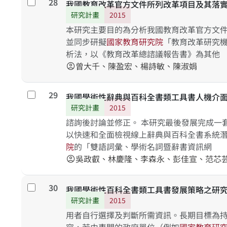
28
勾選
我國教育改革官方文件所列改革項目及其落實情形
研究計畫
2015
本研究主要目的為分析我國教育改革官方文
並同步研擬
國
家
教
育
研
究
院
「教育改革研究
析法，以《教育改革總諮議報告書》為其他
曾大千、陳盈宏、楊詩敏、陳淑娟
account_circle
29
勾選
我國學術性辭典與百科全書類工具書人機介
研究計畫
2015
諮詢後討論並修正。 本研究最後發展完成一
以快速和全面檢視線上辭典與百科全書系統
院
的「雙語詞彙、學術名詞暨辭書資訊網
吳政叡、林慶隆、李森永、彭佳宣、范芯
account_circle
30
勾選
我國學術性百科全書類工具書發展策略之研
研究計畫
2015
用者自行選擇及判斷所需資訊。長期目標為