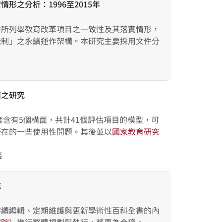
之分析：1996至2015年
件所列舉教育改革項目之一致性及其落實情形，
機制」之永續運作架構。本研究主要採用文件分
面之研究
套含有5個構面，共計41個評估項目的模型，可
潛在的一些使用性問題。其後並以
國
家
教
育
研
究
芸
究
持續編輯、定期維護與更新學術性百科全書的內