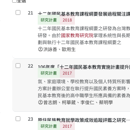
全選
21
勾選
十二年國民基本教育課程綱要發展過程關注
研究計畫
2018
十二年國民基本教育課程綱要之研發為台灣
研發。由於
國
家
教
育
研
究
院
掌理系統性與長期
劃與執行十二年國民基本教育課程綱要之
洪詠善、歐用生
account_circle
22
勾選
106年度「十二年國民基本教育實施計畫提
研究計畫
2017
氛、家庭環境、學校教育以及個人特質所影
方案計畫辦公室在執行提升國民素養方案時
民基本教育後的高中職學生所應具備的素養
曾志朗、柯華葳、李俊仁、蔡明學
account_circle
23
勾選
原住民族教育就學政策成效追蹤評鑑之研究
研究計畫
2017