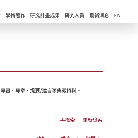
索
學術著作
研究計畫成果
研究人員
最新消息
EN
專書、專章、提要/建言等典藏資料。
再檢索
重新檢索