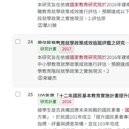
本研究旨在依據
國
家
教
育
研
究
院
於2016年
職教育就學政策成效進行評估，預期達成以下
段就學政策之實施現況。2.評估原
葉川榮
account_circle
24
勾選
原住民族教育就學政策成效追蹤評鑑之研究
研究計畫
2017
本研究旨在依據
國
家
教
育
研
究
院
於2016年
中小學教育就學政策成效進行評估，預期達成
學教育階段就學政策之實施現況。2
宋峻杰
account_circle
25
勾選
105年度「十二年國民基本教育實施計畫提
研究計畫
2016
級學生是否具備因應未來挑戰的國民素養，
方案」，於民國101年成立「提升國民素養
指標、評量與調查架構，並在103年完成