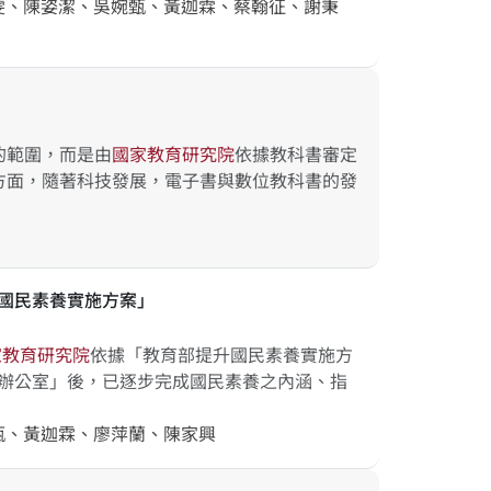
雯、陳姿潔、吳婉甄、黃迦霖、蔡翰征、謝秉
的範圍，而是由
國
家
教
育
研
究
院
依據教科書審定
方面，隨著科技發展，電子書與數位教科書的發
升國民素養實施方案」
家
教
育
研
究
院
依據「教育部提升國民素養實施方
案辦公室」後，已逐步完成國民素養之內涵、指
甄、黃迦霖、廖萍蘭、陳家興