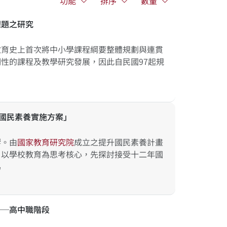
功能
排序
數量
課題之研究
教育史上首次將中小學課程綱要整體規劃與連貫
性的課程及教學研究發展，因此自民國97起規
升國民素養實施方案」
響。由
國
家
教
育
研
究
院
成立之提升國民素養計畫
，以學校教育為思考核心，先探討接受十二年國
為
──高中職階段