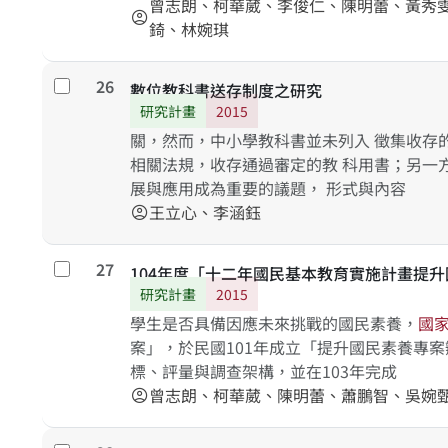
曾志朗、柯華葳、李俊仁、陳明蕾、黃秀
account_circle
錡、林婉琪
26
勾選
數位教科書送存制度之研究
研究計畫
2015
關，然而，中小學教科書並未列入 徵集收存
相關法規，收存通過審定的教 科用書；另一
展與應用成為重要的議題， 形式與內容
王立心、李涵鈺
account_circle
27
勾選
104年度「十二年國民基本教育實施計畫提
研究計畫
2015
學生是否具備因應未來挑戰的國民素養，
國
案」，於民國101年成立「提升國民素養專
標、評量與調查架構，並在103年完成
曾志朗、柯華葳、陳明蕾、蕭鵬智、吳婉
account_circle