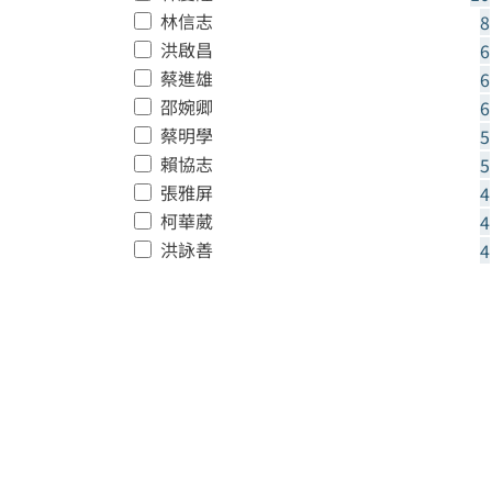
林信志
8
洪啟昌
6
蔡進雄
6
邵婉卿
6
蔡明學
5
賴協志
5
張雅屏
4
柯華葳
4
洪詠善
4