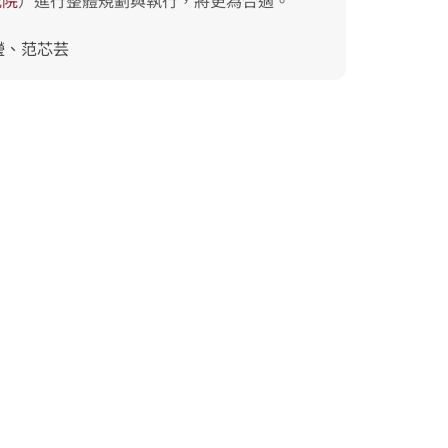
究
院
）進行整體規劃與執行，將更為合適。
瀅、范芯芸
237201 新北市三峽區三樹路 2 號
message@mail.naer.edu.tw
02 - 77407890
Copyright © 2025 國家教育研究院