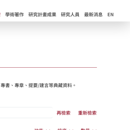
索
學術著作
研究計畫成果
研究人員
最新消息
EN
專書、專章、提要/建言等典藏資料。
再檢索
重新檢索