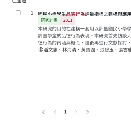
全選
1
勾選
國民小學學生
品
德
行
為
評量指標之建構與應
研究計畫
2011
本研究的目的在建構一套用以評量國民小學
評量學童的品德行為表現。本研究首先訪談
德行為的內涵與概念，隨後再進行文獻探討
品德行為的內涵，並從上述歷程中建構出包含「
潘文忠、林海清、黃寶園、張碧玉、張雲
account_circle
之國民小學學童品德行為評量指標初稿。接著
次之修正型德懷術調查，最後在諮詢小組修
中的25向度67個指標，組合成「國民小學
究以立意取樣的方式從台中市抽取287位國
隨機的方式在指標量表中指定某一座號）之
德行為表現的現況，並從所獲取之學生背景
現上的差異。結果顯示：國民小學學童的品
四領域上，均符合本研究所建構指標的內容
1
此外，在各背景變項的差異比較上顯示，女
第一頁
上一頁
下一頁
最後一頁
親的學歷不同，學童的品德行為表現也跟著
同，學童的品德行為表現不受其影響。藉由