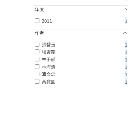
年度
2011
1
作者
張碧玉
1
張雲龍
1
林于郁
1
林海清
1
潘文忠
1
黃寶園
1
:::