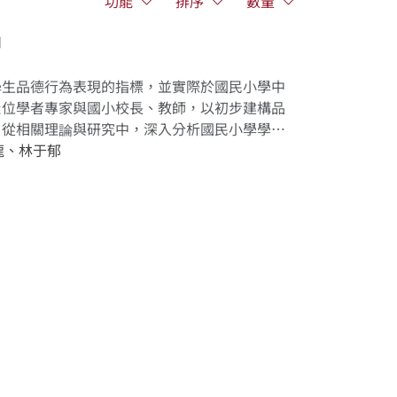
功能
排序
數量
用
學生品德行為表現的指標，並實際於國民小學中
六位學者專家與國小校長、教師，以初步建構品
，從相關理論與研究中，深入分析國民小學學童
知、情、意、行」四領域26 向度78個指標
龍、林于郁
由13位學者專家組成德懷術諮詢小組，進行三
改並獲得共識後，由「知、情、意、行」四領域
學童品德行為評量指標」。指標建構完成後，本研
民小學導師，請其針對班上某一學童（本研究以
品德行為表現進行評量，以分析國民小學學童品
變項中，分析不同背景變項的學童在品德行為表
德行為不論在整體上，或是「知、情、意、行」
，顯示目前國民小學學童的品德行為表現頗佳；
童的品德行為表現顯著優於男童；學童父親與母
不同；學童父親與母親的職業、家庭結構的不
本研究所建構的國民小學學童品德行為評量指