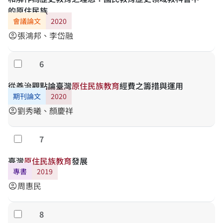
的原住民族
會議論文
2020
張鴻邦、李岱融
account_circle
6
勾選
從善治觀點論臺灣
原
住
民
族
教
育
經費之籌措與運用
期刊論文
2020
劉秀曦、顏慶祥
account_circle
7
勾選
臺灣
原
住
民
族
教
育
發展
專書
2019
周惠民
account_circle
8
勾選