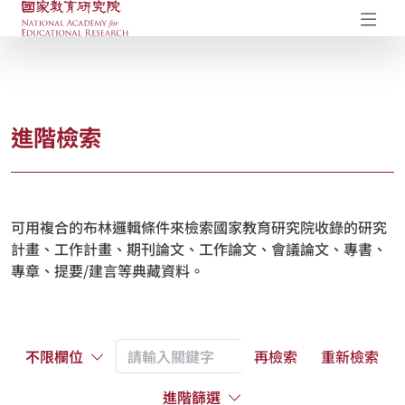
國家教育研究院-研究成果典藏庫
開
進階檢索
可用複合的布林邏輯條件來檢索國家教育研究院收錄的研究
計畫、工作計畫、期刊論文、工作論文、會議論文、專書、
專章、提要/建言等典藏資料。
不限欄位
再檢索
重新檢索
進階篩選