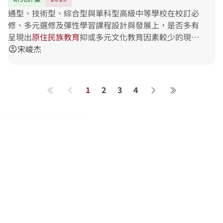
通型、技術型、綜合型與單科型高級中等學校在校訂必
修、多元選修及彈性學習課程設計與發展上，是否多有
呈現出
原
住
民
族
教
育
抑或多元文化教育因素較少的現
象？其二、若多數非原住民重點學校之高級中等學校均
宋峻杰
account_circle
出現相仿現
1
2
3
4
第一頁
上一頁
下一頁
最後一頁
關於系統
系統簡介
最新消息