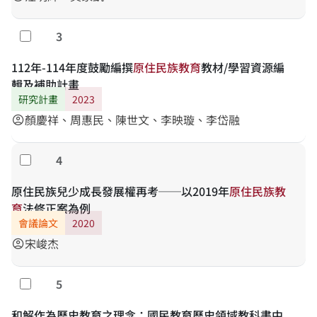
3
勾選
112年-114年度鼓勵編撰
原
住
民
族
教
育
教材/學習資源編
輯及補助計畫
研究計畫
2023
顏慶祥、周惠民、陳世文、李映璇、李岱融
account_circle
4
勾選
原住民族兒少成長發展權再考──以2019年
原
住
民
族
教
育
法修正案為例
會議論文
2020
宋峻杰
account_circle
5
勾選
和解作為歷史教育之理念：國民教育歷史領域教科書中