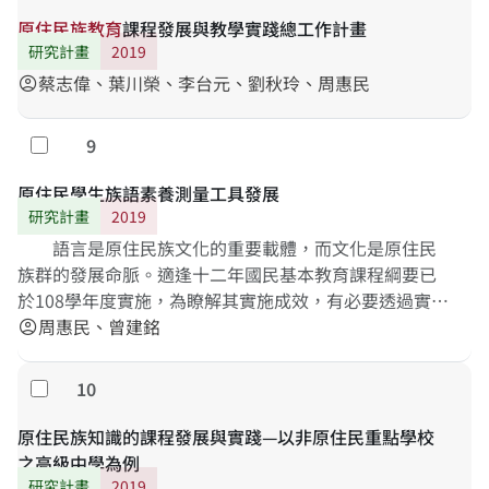
原
住
民
族
教
育
課程發展與教學實踐總工作計畫
研究計畫
2019
蔡志偉、葉川榮、李台元、劉秋玲、周惠民
account_circle
9
勾選
原住民學生族語素養測量工具發展
研究計畫
2019
語言是原住民族文化的重要載體，而文化是原住民
族群的發展命脈。適逢十二年國民基本教育課程綱要已
於108學年度實施，為瞭解其實施成效，有必要透過實證
研究進行分析與討論，瞭解原住民學生族語素養上的發
周惠民、曾建銘
account_circle
展狀況。本研究主要目的在發展臺灣各原住民族之族語
素養問卷，依據新課綱原住民族語文中「學習表現」與
10
勾選
「學習內容」之指標，逐步發展各階段之族語素養測量
工具，作為未來TASA-L長期追蹤調查之測量依據。研究
原住民族知識的課程發展與實踐—以非原住民重點學校
結果將有助於了解現職教師實施族語教學之現況，以及
之高級中學為例
發現適當之族語素養標準化測量工具。
研究計畫
2019