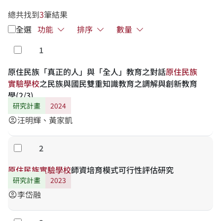
總共找到
3
筆結果
全選
功能
排序
數量
1
勾選
原住民族「真正的人」與「全人」教育之對話
原
住
民
族
實
驗
學
校
之民族與國民雙重知識教育之調解與創新教育
學(2/3)
研究計畫
2024
汪明輝、黃家凱
account_circle
2
勾選
原
住
民
族
實
驗
學
校
師資培育模式可行性評估研究
研究計畫
2023
李岱融
account_circle