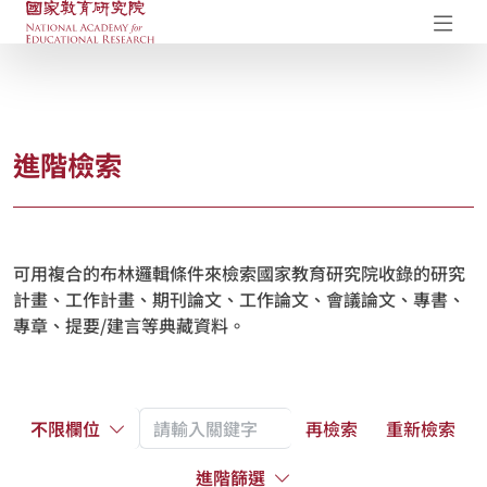
國家教育研究院-研究成果典藏庫
開
進階檢索
可用複合的布林邏輯條件來檢索國家教育研究院收錄的研究
計畫、工作計畫、期刊論文、工作論文、會議論文、專書、
專章、提要/建言等典藏資料。
不限欄位
再檢索
重新檢索
進階篩選