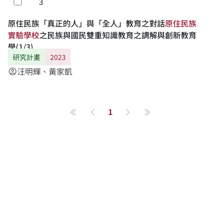
3
勾選
原住民族「真正的人」與「全人」教育之對話
原
住
民
族
實
驗
學
校
之民族與國民雙重知識教育之調解與創新教育
學(1/3)
研究計畫
2023
汪明輝、黃家凱
account_circle
1
第一頁
上一頁
下一頁
最後一頁
關於系統
系統簡介