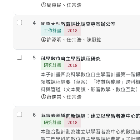
度訪談，了解教師對新課綱的解理與因應策
周惠民、任宗浩
account_circle
現」與「學習內容」之指標，發展第四學習階段
期追蹤調查之測量依據。研究結果將有助於
4
勾選
國際大型教育評比調查專案辦公室
當之族語素養標準化測量工具。
工作計畫
2018
許添明、任宗浩、陳冠銘
account_circle
5
勾選
科學數位自主學習課程研究
研究計畫
2018
本子計畫四為科學數位自主學習計畫第一階
領域課程綱要（草案）「物質與能量」跨科
料與管道（文本閱讀、影音教學、數位互動
評量工具。本子計畫發展以學習者為中心的
蕭儒棠、任宗浩
account_circle
探知學習者在數位環境中所顯現的個人認知
並透過實驗研發，發展出適性的數位自主平
6
勾選
落實素養導向新課綱：建立以學習者為中心
自我學習，也同時作為教師進行差異化教學
研究計畫
2018
本整合型計劃為建立以學習者為中心的數位
置三門學科的數位自主學習課程典範。子計