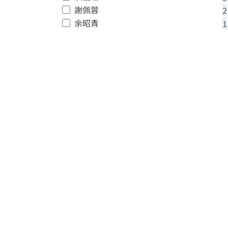
謝佩蓉
2
余昭青
1