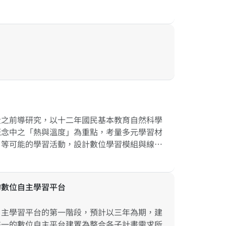
略。其次，依據新課綱原住民族語文中「學習表
之族語素養測量工具，作為未來TASA-L長
了解現職教師實施族語教學之現況，以及發現適
段之前導研究，以十二年國民基本教育自然科學
概念中之「熱與溫度」為重點，考量多元學習材
）等可能的學習活動，設計數位學習模組與線上
數位自主學習資源，包括評量工具與學習元件，
能力差異、學習風格、學習興趣與學習策略等，
台與內容，以及實際運用的模式，以提供學習者
的數位自主學習平台
的參考資源。
自主學習平台的第一階段，預計以三年為期，建
畫一的數位自主平台建置為整合各子計畫需求所