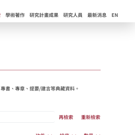
索
學術著作
研究計畫成果
研究人員
最新消息
EN
專書、專章、提要/建言等典藏資料。
再檢索
重新檢索