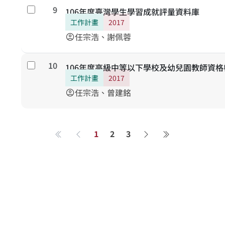
內與受試者間的混合調查設計：透過接受不
9
勾選
106年度臺灣學生學習成就評量資料庫
計），可以評估新課綱實施的成效；又透過
工作計畫
2017
以探討影響學生學習進步的因素。調查結果
任宗浩、謝佩蓉
account_circle
調以及下一波課程改革。
10
勾選
106年度高級中等以下學校及幼兒園教師資
工作計畫
2017
任宗浩、曾建銘
account_circle
1
2
3
第一頁
上一頁
下一頁
最後一頁
關於系統
學術資源
研究人員
系統簡介
進階檢索
研究人員
最新消息
學術著作
研究計畫成果