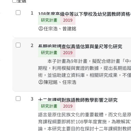
全選
1
勾選
108年度高級中等以下學校及幼兒園教師資
研究計畫
2019
任宗浩、曾建銘
account_circle
2
勾選
長期追蹤調查似真值估算與量尺等化研究
研究計畫
2019
本子計畫為9年計畫，擬配合總計畫「中小
期程，利用模擬與實證的數據，提出長期追
術，並協助建立資料庫。相關研究成果，不
建立，方便研究者進行二次分析提供教育政
陳冠銘、任宗浩
account_circle
術的學術研究方面，也必有極大的貢獻。
3
勾選
十二年課綱對族語教師教學影響之研究
研究計畫
2019
語言是原住民族文化的重要載體，而文化是
育課程綱要即將於108學年度實施，為瞭解
論。本研究主要目的在探討十二年課綱對教