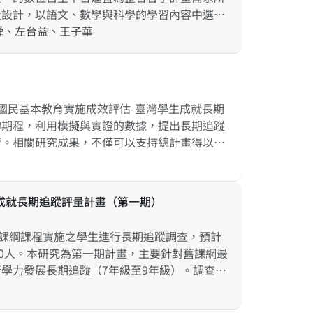
量設計，以語文、數學與科學的學習內容中選取
數位自主學習資源：包括入門診斷評量、多元的
舜、左台益、王子華
習者在數位學習環境中所顯現的個人學習能力、
並透過實驗探討設計之提示鷹架和回饋對其動
為計畫之第一階段，預期第一階段先發展出助於
運用的模式，以做為未來兩個階段之基礎，為新
國民基本教育實施成效評估-臺灣學生成就長期
，可為新課綱實踐研究之工具，也可做為教育資
的期程，利用模擬與實證的數據，提出長期追蹤
質之教育資源。
術。相關研究成果，不僅可以支持總計畫得以順
行二次分析，在大型調查技術的學術研究方面，
成就長期追蹤評量計畫（第一期）
新課綱課程實施之學生進行長期追蹤調查，預計
00人。本研究為第一期計畫，主要針對舊課綱最
學力發展長期追蹤（7年級至9年級）。調查的
、自然科學、社會科等五個領域素養以及各領域
、班級及學校層次相關變項。研究設計採受試者