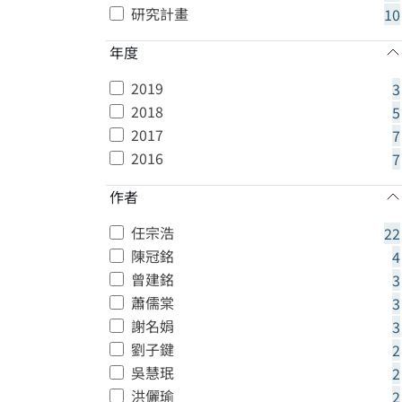
研究計畫
10
年度
2019
3
2018
5
2017
7
2016
7
作者
任宗浩
22
陳冠銘
4
曾建銘
3
蕭儒棠
3
謝名娟
3
劉子鍵
2
吳慧珉
2
洪儷瑜
2