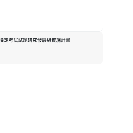
同課綱架構課程學習的兩群受試者（受試者間設
同一群受試者的長期追蹤（受試者內設計），可
可以回饋教師的教學、學校環境安排、新課綱微
格檢定考試試題研究發展組實施計畫
237201 新北市三峽區三樹路 2 號
message@mail.naer.edu.tw
02 - 77407890