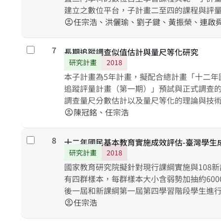
建立之數位平台，子計畫二至四的課程與評
一至二個重要概念，發展以學習者為中心的
任宗浩、洪儷瑜、劉子鍵、黃振榮、連啟
account_circle
學習元件與學習後評量。本計劃希望探知學
以及對設計之鷹架和學習材料之興趣差異，
7
勾選
長期追蹤調查似值估計與量尺等化研究
機、堅毅力和自我引導養成之差異。此三年
研究計畫
2018
適性學習的數位自主平台與內容，以及實際
本子計畫為5年計畫，擬配合總計畫「十二年
課綱之自主學習之落實，增加一個教學資源
追蹤評量計畫（第一期）」預試與正式調查
源不足區域增加落實自主學習和提升教學品
調查量尺分數估計以及量尺等化的理論與技
利執行和長期資料庫的建立，方便研究者進
陳冠銘、任宗浩
account_circle
也必有極大的貢獻。
8
勾選
十二年國民基本教育實施成效評估-臺灣學生
研究計畫
2018
國家教育研究院擬針對現行課綱實施與108
有四群樣本，每群樣本大小含弱勢加抽約60
後一屆和新課綱第一屆第四學習階段學生進行
主要學力變項包含中文閱讀、英語文、數學
任宗浩
account_circle
之學習態度；背景變項包括影響學習之學生