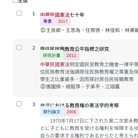
全選
1
勾選
中
華
民
國
憲
法
七十年
專書
2017
王良卿、王思為、任育德、林佳和、林果
account_circle
2
勾選
原住民技職教育公平指標之研究
研究計畫
2011
中
華
民
國
憲
法
明定國民受教育之機會一律平
住民族教育法強調原住民族教育權之尊重及
學生之比重最多，因而探討原住民技職教育
張國保、胡茹萍、于承平、江翊嘉
account_circle
3
勾選
台湾における教育権の憲法学的考察
期刊論文
2006
1970年7月17日に下された第二次家永教
とに子どもに教育を受ける権利を保障するゆ
自らの要求する権利であるからだと考えられ