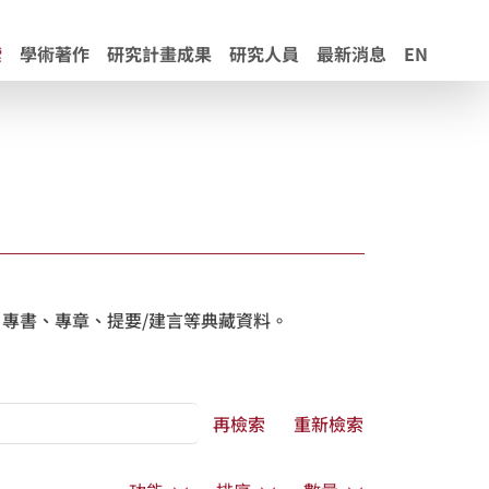
索
學術著作
研究計畫成果
研究人員
最新消息
EN
專書、專章、提要/建言等典藏資料。
再檢索
重新檢索