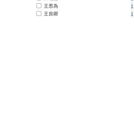
王思為
1
王良卿
1
:::