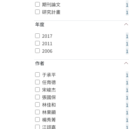
期刊論文
1
研究計畫
1
年度
2017
1
2011
1
2006
1
作者
于承平
1
任育德
1
宋峻杰
1
張國保
1
林佳和
1
林果顯
1
楊秀菁
1
江翊嘉
1