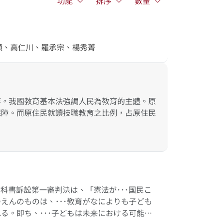
功能
排序
數量
顯、高仁川、羅承宗、楊秀菁
等。我國教育基本法強調人民為教育的主體。原
保障。而原住民就讀技職教育之比例，占原住民
科書訴訟第一審判決は、「憲法が･･･国民こ
えんのものは、･･･教育がなによりも子ども
る。即ち、･･･子どもは未来における可能性