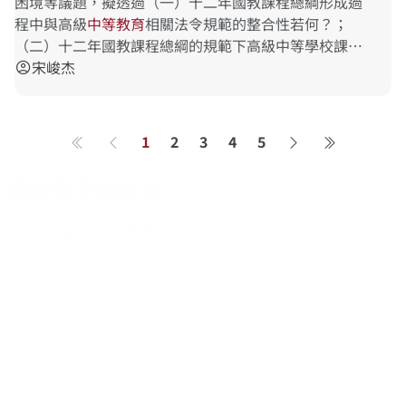
困境等議題，擬透過（一）十二年國教課程總綱形成過
程中與高級
中
等
教
育
相關法令規範的整合性若何？；
（二）十二年國教課程總綱的規範下高級中等學校課程
發展委員會對於高中教師應享有之課程權限的行使上採
宋峻杰
account_circle
取何等態度
1
2
3
4
5
第一頁
上一頁
下一頁
最後一頁
關於系統
系統簡介
最新消息