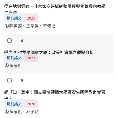
從在地到雲端─斗六家商跨域統整課程與素養導向教學
之實踐
期刊論文
2023
陳美姿、王家偉、宋修德
account_circle
4
勾選
邁向2030雙語國家之路：政策社會學之觀點分析
期刊論文
2021
黃家凱
account_circle
5
勾選
師「知」寰宇：國立臺灣師範大學師資生國際教育實習
研究
期刊論文
2020
黃家凱、林子斌
account_circle