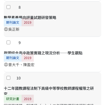
給分模式（partial credit model），估計與母群體和次
體因素對於閱讀素養表現變化的影響。研究母群體為
8
勾選
群體的分數，瞭解新、舊課綱學生的成長情形和表現，
2019年9月和2020年9月入學的七年級學生，樣本選取與
並賦予學生成長量尺教育意義，回饋給課綱改革參考。
能力值估計分別由計畫編號E1-03與E1-02統籌處理。工
數學素養導向評量試題研發策略
具為研究團隊依據課綱與學理統整後開發之閱讀素養試
期刊論文
2019
題，預定建構70題組490題。計畫完成後，預期能建立
吳正新
account_circle
新、舊課綱兩組國中學生中文閱讀素養的學習徑路與成
長圖譜。
9
勾選
我國綜合高中政策實踐之現況分析──學生觀點
期刊論文
2019
曾大千、陳盈宏
account_circle
10
勾選
十二年國教課程法制下高級中等學校教師課程權限之研
究
研究計畫
2019