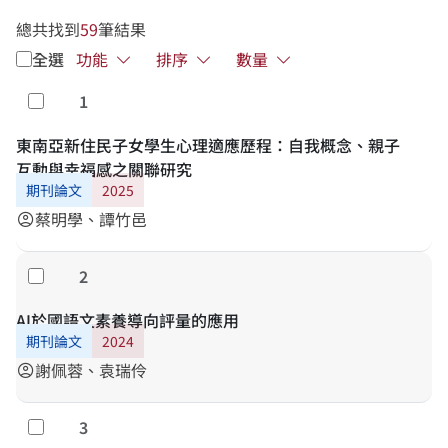
總共找到
59
筆結果
全選
功能
排序
數量
1
勾選
東南亞新住民子女學生心理適應歷程：自我概念、親子
互動與幸福感之關聯研究
期刊論文
2025
蔡明學、譚竹邑
account_circle
2
勾選
AI於國語文素養導向評量的應用
期刊論文
2024
謝佩蓉、袁瑞伶
account_circle
3
勾選