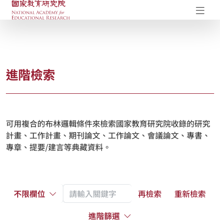
國家教育研究院-研究成果典藏庫
開
進階檢索
可用複合的布林邏輯條件來檢索國家教育研究院收錄的研究
計畫、工作計畫、期刊論文、工作論文、會議論文、專書、
專章、提要/建言等典藏資料。
不限欄位
再檢索
重新檢索
進階篩選