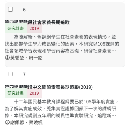
6
勾選
第四學習階段社會素養長期追蹤
研究計畫
2019
為瞭解新、舊課綱學生在社會素養的表現情形，並
找出影響學生學力成長變化的因素，本研究以108課綱的
社會領域學習表現和學習內容為基礎，研發社會素養評
量架構，社會素養評量架構擬包含探究、情意、學科訓
黃馨瑩、周一銘
account_circle
練等三面向，研究者也依照評量架構研發社會素養的線
上多媒體試題。正式調查的追蹤對象第一群為2019年9
7
勾選
月入學的七年級學生（舊課綱最後一屆）的八年級，第
二群為2019年9月入學的七年級學生（新課綱第一
第四學習階段中文閱讀素養長期追蹤(2019)
屆），抽到該批學生後，分別連續追蹤這兩批學生在國
研究計畫
2019
中三年的表現，抽樣方式為兩階段分層群集抽樣（two
十二年國民基本教育課程綱要已於108學年度實施，
stage stratified cluster sampling），抽樣人數一屆約
為了解其實施成效，蒐集實證證據回饋下一次的課綱研
為6000人。正式施測時，有數個題本，每位學生作答的
修，本研究規劃五年期的縱貫性準實驗研究，追蹤新、
題目不完全相同，一次施測的總題數約為180小題。最
舊課綱兩組固定樣本就讀七、八、九年級於新課綱閱讀
謝佩蓉、蔡曉楓
account_circle
後，逐年回收的資料，將進行信、效度分析，並以部分
素養表現與成長量，以及相關之學校、教師、家庭、個