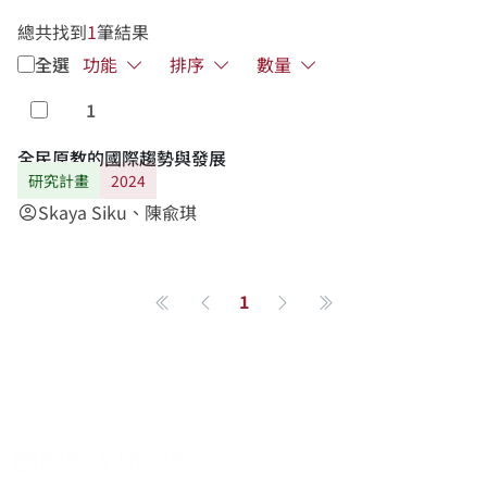
總共找到
1
筆結果
全選
功能
排序
數量
1
勾選
全民原教的國際趨勢與發展
研究計畫
2024
Skaya Siku、陳兪琪
account_circle
1
第一頁
上一頁
下一頁
最後一頁