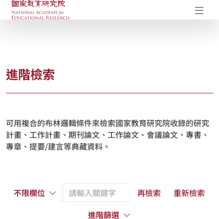
國家教育研究院-研究成果典藏庫
開
進階檢索
可用複合的布林邏輯條件來檢索國家教育研究院收錄的研究
計畫、工作計畫、期刊論文、工作論文、會議論文、專書、
專章、提要/建言等典藏資料。
不限欄位
再檢索
重新檢索
進階篩選